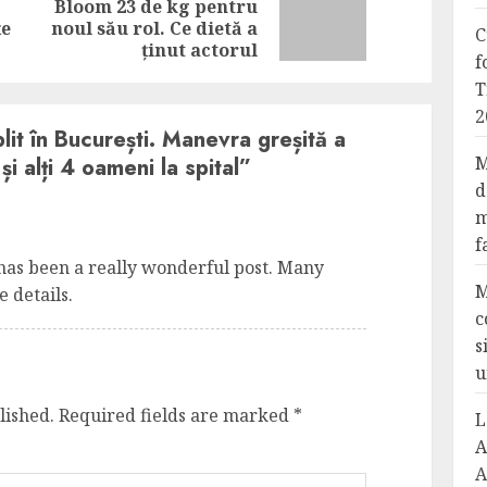
Bloom 23 de kg pentru
Previous
Next
țe
noul său rol. Ce dietă a
C
post:
post:
ținut actorul
f
T
2
it în București. Manevra greșită a
M
și alți 4 oameni la spital
”
d
m
f
has been a really wonderful post. Many
M
 details.
c
s
u
lished.
Required fields are marked
*
L
A
A