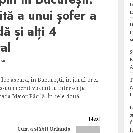
t
tă a unui șofer a
i
D
ă și alți 4
m
s
al
S
B
READ
A
loc aseară, în București, în jurul orei
T
c
-au ciocnit violent la intersecția
l
rada Maior Băcilă. În cele două
B
s
Next
d
Cum a slăbit Orlando
h