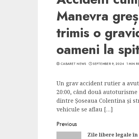
Manevra greși
trimis o gravid
oameni la spit
CABARET NEWS
SEPTEMBER 9, 2024
1 MIN 
Un grav accident rutier a avut 
20:00, când două autoturisme s
dintre Șoseaua Colentina și st
vehicule se aflau […]
Continue
Previous
Reading
Zile libere legale în