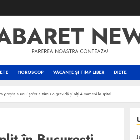
ABARET NE
PAREREA NOASTRA CONTEAZA!
ETE
HOROSCOP
VACANȚE ȘI TIMP LIBER
DIETE
greșită a unui șofer a trimis o gravidă și alți 4 oameni la spital
lit în București.
I