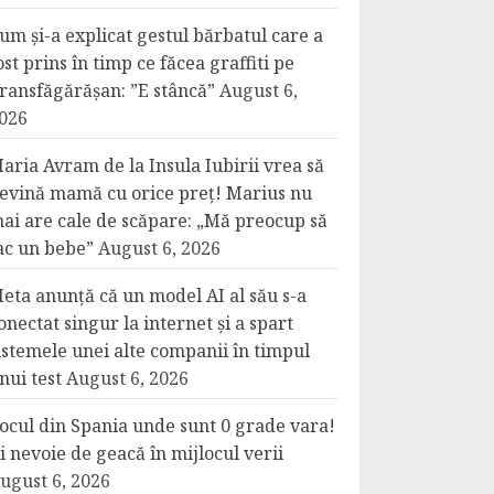
um și-a explicat gestul bărbatul care a
ost prins în timp ce făcea graffiti pe
ransfăgărășan: ”E stâncă”
August 6,
026
aria Avram de la Insula Iubirii vrea să
evină mamă cu orice preț! Marius nu
ai are cale de scăpare: „Mă preocup să
ac un bebe”
August 6, 2026
eta anunță că un model AI al său s-a
onectat singur la internet și a spart
istemele unei alte companii în timpul
nui test
August 6, 2026
ocul din Spania unde sunt 0 grade vara!
i nevoie de geacă în mijlocul verii
ugust 6, 2026