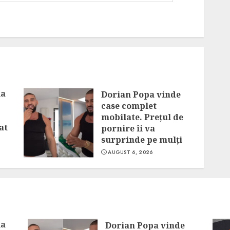
la
Dorian Popa vinde
case complet
mobilate. Prețul de
at
pornire îi va
surprinde pe mulți
AUGUST 6, 2026
la
Dorian Popa vinde