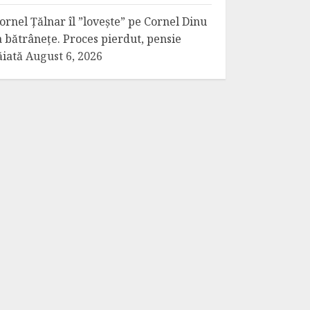
ornel Țălnar îl ”lovește” pe Cornel Dinu
a bătrânețe. Proces pierdut, pensie
ăiată
August 6, 2026