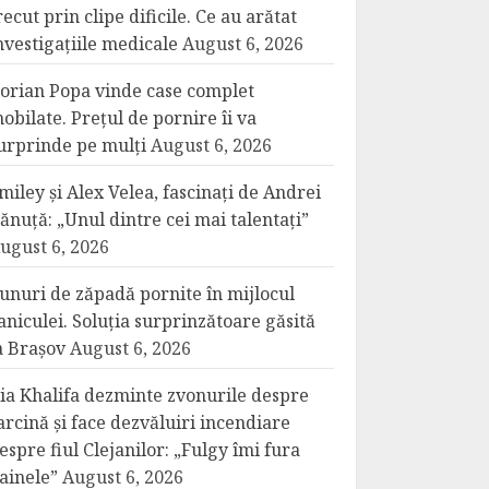
recut prin clipe dificile. Ce au arătat
nvestigațiile medicale
August 6, 2026
orian Popa vinde case complet
obilate. Prețul de pornire îi va
urprinde pe mulți
August 6, 2026
miley și Alex Velea, fascinați de Andrei
ănuță: „Unul dintre cei mai talentați”
ugust 6, 2026
unuri de zăpadă pornite în mijlocul
aniculei. Soluția surprinzătoare găsită
a Brașov
August 6, 2026
ia Khalifa dezminte zvonurile despre
arcină și face dezvăluiri incendiare
espre fiul Clejanilor: „Fulgy îmi fura
ainele”
August 6, 2026