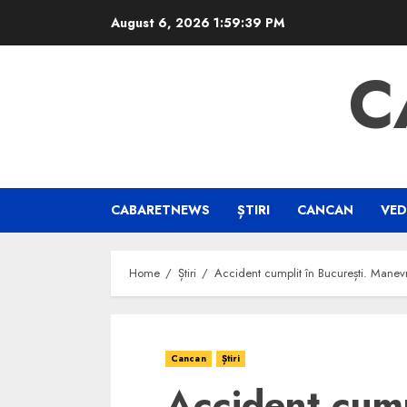
Skip
August 6, 2026
1:59:40 PM
to
content
C
CABARETNEWS
ȘTIRI
CANCAN
VED
Home
Știri
Accident cumplit în București. Manevra 
Cancan
Știri
Accident cump