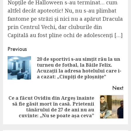
Nopțile de Halloween s-au terminat… cum
altfel decât apoteotic! Nu, nu s-au plimbat
fantome pe străzi și nici nu a apărut Dracula
prin Centrul Vechi, dar cluburile din
Capitală au fost pline ochi de adolescenți […]
Continue
Previous
Reading
20 de sportivi s-au simțit rău la un
turneu de fotbal, la Băile Felix.
Pre
Acuzații la adresa hotelului care i-
pos
a cazat: „Ciupiți de ploșnițe”
Next
Ce a făcut Ovidiu din Argeș înainte
să fie găsit mort în casă. Prietenii
Next
tânărului de 27 de ani nu au
post:
cuvinte: „Nu se poate așa ceva”