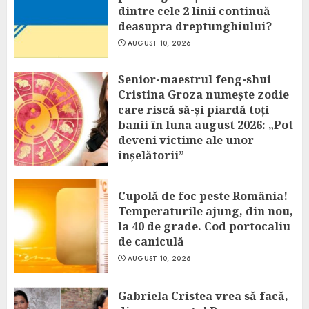
dintre cele 2 linii continuă
deasupra dreptunghiului?
AUGUST 10, 2026
Senior-maestrul feng-shui
Cristina Groza numește zodie
care riscă să-și piardă toți
banii în luna august 2026: „Pot
deveni victime ale unor
înșelătorii”
AUGUST 10, 2026
Cupolă de foc peste România!
Temperaturile ajung, din nou,
la 40 de grade. Cod portocaliu
de caniculă
AUGUST 10, 2026
Gabriela Cristea vrea să facă,