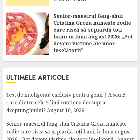
Senior-maestrul feng-shui
Cristina Groza numește zodie
care riscă să-și piardă toți
banii în luna august 2026: „Pot
deveni victime ale unor
înșelătorii”
AUGUST 10, 2026
ULTIMELE ARTICOLE
Test de inteligență exclusiv pentru genii | A sau B:
Care dintre cele 2 linii continuă deasupra
dreptunghiului?
August 10, 2026
Senior-maestrul feng-shui Cristina Groza numește
zodie care riscă să-și piardă toți banii în luna august
2026: „Pot deveni victime ale unor înșelătorii”
August