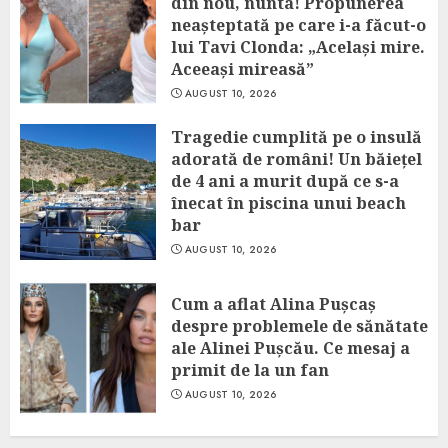
din nou, nunta! Propunerea
neașteptată pe care i-a făcut-o
lui Tavi Clonda: „Același mire.
Aceeași mireasă”
AUGUST 10, 2026
Tragedie cumplită pe o insulă
adorată de români! Un băiețel
de 4 ani a murit după ce s-a
înecat în piscina unui beach
bar
AUGUST 10, 2026
Cum a aflat Alina Pușcaș
despre problemele de sănătate
ale Alinei Pușcău. Ce mesaj a
primit de la un fan
AUGUST 10, 2026