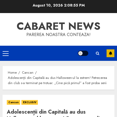
Skip
August 10, 2026
2:08:56 PM
to
content
CABARET NEWS
PAREREA NOASTRA CONTEAZA!
Primary
Menu
Home
Cancan
Adolescenții din Capitală au dus Halloween-ul la extrem! Petrecerea
din club s-a terminat pe trotuar. „Cine pică primul” a fost proba serii
Cancan
EXCLUSIV
Adolescenții din Capitală au dus