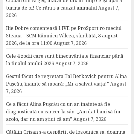
Cioban din Argeș, atacat de urs în timp ce își apăra
turma de oi! Ce răni i-a cauzat animalul
August 7,
2026
Ilie Dobre comentează LIVE pe ProSport.ro meciul
Steaua – SCM Râmnicu Vâlcea, sâmbătă, 8 august
2026, de la ora 11:00
August 7, 2026
Cele 4 zodii care sunt binecuvântate financiar până
la finalul anului 2026
August 7, 2026
Gestul făcut de regretata Tal Berkovich pentru Alina
Pușcău, înainte să moară: „Mi-a salvat viața!”
August
7, 2026
Ce a făcut Alina Pușcău cu un an înainte să fie
diagnosticată cu cancer la sân: „Am dat bani să fiu
acolo, dar nu am știut că am”
August 7, 2026
Cătălin Crișan s-a despărțit de logodnica sa, doamna