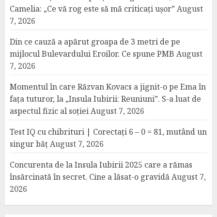
Camelia: „Ce vă rog este să mă criticați ușor”
August
7, 2026
Din ce cauză a apărut groapa de 3 metri de pe
mijlocul Bulevardului Eroilor. Ce spune PMB
August
7, 2026
Momentul în care Răzvan Kovacs a jignit-o pe Ema în
fața tuturor, la „Insula Iubirii: Reuniuni”. S-a luat de
aspectul fizic al soției
August 7, 2026
Test IQ cu chibrituri | Corectați 6 – 0 = 81, mutând un
singur băț
August 7, 2026
Concurenta de la Insula Iubirii 2025 care a rămas
însărcinată în secret. Cine a lăsat-o gravidă
August 7,
2026