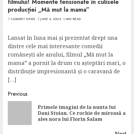
filmului! Momente tensionate în culisele
producției „Mă mut la mama”
CABARET NEWS
JUNE 4, 2026
1 MIN READ
Lansat în luna mai și prezentat drept una
dintre cele mai interesante comedii
românești ale anului, filmul „Mă mut la
mama” a pornit la drum cu așteptări mari, o
distribuție impresionantă și o caravană de
[…]
Continue
Previous
Reading
Primele imagini de la nunta lui
Pre
Dani Stoian. Ce rochie de mireasă a
pos
ales nora lui Florin Salam
Next