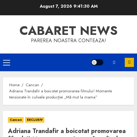
Skip
August 7, 2026
9:41:30 AM
to
content
CABARET NEWS
PAREREA NOASTRA CONTEAZA!
Primary
Menu
Home
Cancan
Adriana Trandafir a boicotat promovarea filmului! Momente
tensionate în culisele producției „Mă mut la mama”
Cancan
EXCLUSIV
Adriana Trandafir a boicotat promovarea