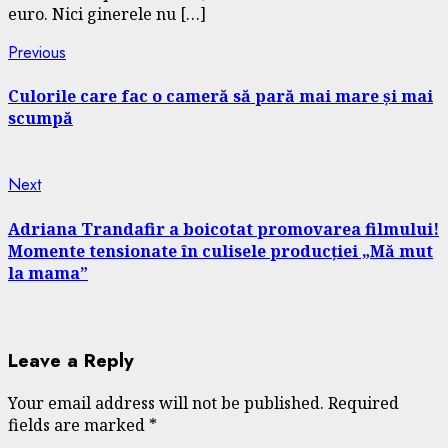
euro. Nici ginerele nu […]
Continue
Previous
Previous
post:
Reading
Culorile care fac o cameră să pară mai mare și mai
scumpă
Next
Next
post:
Adriana Trandafir a boicotat promovarea filmului!
Momente tensionate în culisele producției „Mă mut
la mama”
Leave a Reply
Your email address will not be published.
Required
fields are marked
*