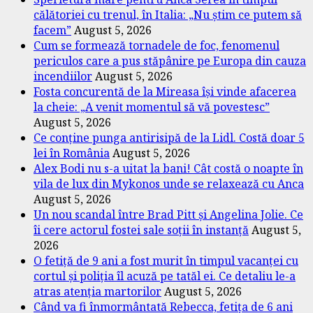
călătoriei cu trenul, în Italia: „Nu știm ce putem să
facem”
August 5, 2026
Cum se formează tornadele de foc, fenomenul
periculos care a pus stăpânire pe Europa din cauza
incendiilor
August 5, 2026
Fosta concurentă de la Mireasa își vinde afacerea
la cheie: „A venit momentul să vă povestesc”
August 5, 2026
Ce conține punga antirisipă de la Lidl. Costă doar 5
lei în România
August 5, 2026
Alex Bodi nu s-a uitat la bani! Cât costă o noapte în
vila de lux din Mykonos unde se relaxează cu Anca
August 5, 2026
Un nou scandal între Brad Pitt și Angelina Jolie. Ce
îi cere actorul fostei sale soții în instanță
August 5,
2026
O fetiță de 9 ani a fost murit în timpul vacanței cu
cortul și poliția îl acuză pe tatăl ei. Ce detaliu le-a
atras atenția martorilor
August 5, 2026
Când va fi înmormântată Rebecca, fetița de 6 ani