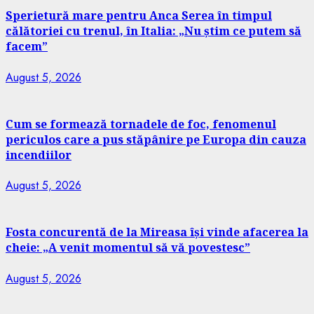
Sperietură mare pentru Anca Serea în timpul
călătoriei cu trenul, în Italia: „Nu știm ce putem să
facem”
August 5, 2026
Cum se formează tornadele de foc, fenomenul
periculos care a pus stăpânire pe Europa din cauza
incendiilor
August 5, 2026
Fosta concurentă de la Mireasa își vinde afacerea la
cheie: „A venit momentul să vă povestesc”
August 5, 2026