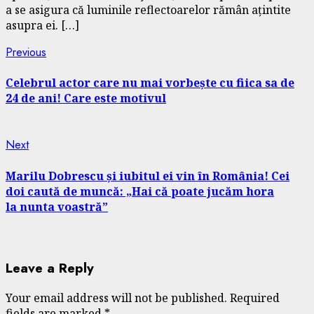
a se asigura că luminile reflectoarelor rămân ațintite
asupra ei. […]
Continue
Previous
Previous
post:
Reading
Celebrul actor care nu mai vorbește cu fiica sa de
24 de ani! Care este motivul
Next
Next
post:
Marilu Dobrescu și iubitul ei vin în România! Cei
doi caută de muncă: „Hai că poate jucăm hora
la nunta voastră”
Leave a Reply
Your email address will not be published.
Required
fields are marked
*