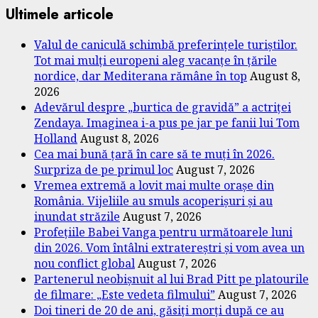
Ultimele articole
Valul de caniculă schimbă preferințele turiștilor.
Tot mai mulți europeni aleg vacanțe în țările
nordice, dar Mediterana rămâne în top
August 8,
2026
Adevărul despre „burtica de gravidă” a actriței
Zendaya. Imaginea i-a pus pe jar pe fanii lui Tom
Holland
August 8, 2026
Cea mai bună țară în care să te muți în 2026.
Surpriza de pe primul loc
August 7, 2026
Vremea extremă a lovit mai multe orașe din
România. Vijeliile au smuls acoperișuri și au
inundat străzile
August 7, 2026
Profețiile Babei Vanga pentru următoarele luni
din 2026. Vom întâlni extratereștri și vom avea un
nou conflict global
August 7, 2026
Partenerul neobișnuit al lui Brad Pitt pe platourile
de filmare: „Este vedeta filmului”
August 7, 2026
Doi tineri de 20 de ani, găsiți morți după ce au