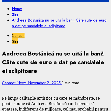
Home
Știri
Andreea Bostănică nu se uită la bani! Câte sute de euro
a dat pe sandalele ei sclipitoare
Cancan
Știri
Andreea Bostănică nu se uită la bani!
Câte sute de euro a dat pe sandalele
ei sclipitoare
Cabaret News
November 2, 2025
1 min read
Pe lângă calitățile artistice cu care se mândrește, se
poate spune că Andreea Bostănică simt nevoia să
epateze, indiferent de mijloace, cel mai probabil pentru