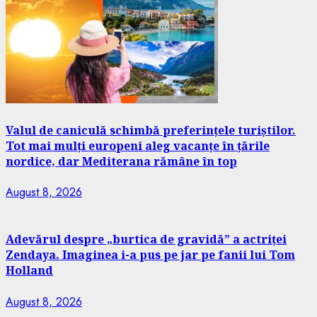
Valul de caniculă schimbă preferințele turiștilor.
Tot mai mulți europeni aleg vacanțe în țările
nordice, dar Mediterana rămâne în top
August 8, 2026
Adevărul despre „burtica de gravidă” a actriței
Zendaya. Imaginea i-a pus pe jar pe fanii lui Tom
Holland
August 8, 2026