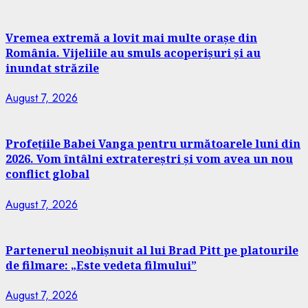
Vremea extremă a lovit mai multe orașe din
România. Vijeliile au smuls acoperișuri și au
inundat străzile
August 7, 2026
Profețiile Babei Vanga pentru următoarele luni din
2026. Vom întâlni extratereștri și vom avea un nou
conflict global
August 7, 2026
Partenerul neobișnuit al lui Brad Pitt pe platourile
de filmare: „Este vedeta filmului”
August 7, 2026