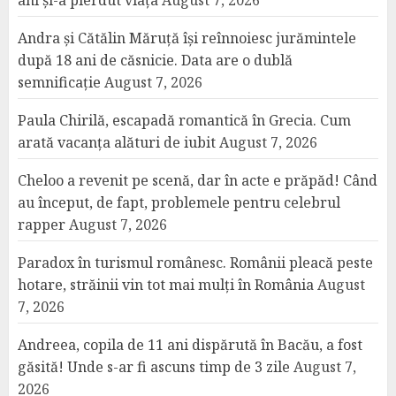
ani și-a pierdut viața
August 7, 2026
Andra și Cătălin Măruță își reînnoiesc jurămintele
după 18 ani de căsnicie. Data are o dublă
semnificație
August 7, 2026
Paula Chirilă, escapadă romantică în Grecia. Cum
arată vacanța alături de iubit
August 7, 2026
Cheloo a revenit pe scenă, dar în acte e prăpăd! Când
au început, de fapt, problemele pentru celebrul
rapper
August 7, 2026
Paradox în turismul românesc. Românii pleacă peste
hotare, străinii vin tot mai mulți în România
August
7, 2026
Andreea, copila de 11 ani dispărută în Bacău, a fost
găsită! Unde s-ar fi ascuns timp de 3 zile
August 7,
2026