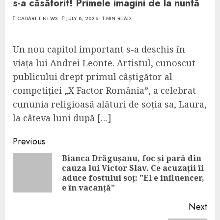
s-a căsătorit! Primele imagini de la nuntă
CABARET NEWS
JULY 8, 2026
1 MIN READ
Un nou capitol important s-a deschis în
viața lui Andrei Leonte. Artistul, cunoscut
publicului drept primul câștigător al
competiției „X Factor România”, a celebrat
cununia religioasă alături de soția sa, Laura,
la câteva luni după […]
Continue
Previous
Reading
Bianca Drăgușanu, foc și pară din
cauza lui Victor Slav. Ce acuzații îi
Pre
aduce fostului soț: ”El e influencer,
pos
e în vacanță”
Next