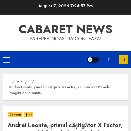
Skip
August 7, 2026
7:24:57 PM
to
content
CABARET NEWS
PAREREA NOASTRA CONTEAZA!
Primary
Menu
Home
Știri
Andrei Leonte, primul câștigător X Factor, s-a căsătorit! Primele
imagini de la nuntă
Cancan
Știri
Andrei Leonte, primul câștigător X Factor,