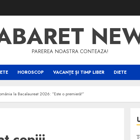
ABARET NE
PAREREA NOASTRA CONTEAZA!
ETE
HOROSCOP
VACANȚE ȘI TIMP LIBER
DIETE
România la Bacalaureat 2026: ”Este o premieră!”
t copiii
T