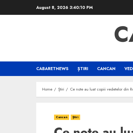
Skip
August 8, 2026
3:40:11 PM
to
content
C
CABARETNEWS
ȘTIRI
CANCAN
VED
Home
Știri
Ce note au luat copiii vedetelor din 
Cancan
Știri
Ce note au lua