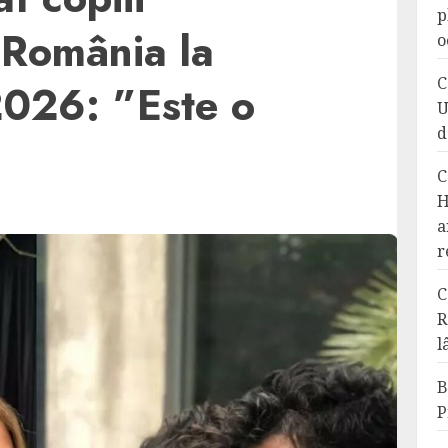
p
 România la
o
C
2026: ”Este o
U
d
C
H
a
r
C
R
l
B
P