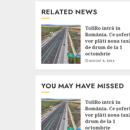
RELATED NEWS
TollRo intră în
România. Ce șofer
vor plăti noua tax
de drum de la 1
octombrie
AUGUST 8, 2026
YOU MAY HAVE MISSED
TollRo intră în
România. Ce șofer
vor plăti noua tax
drum de la 1
octombrie