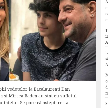
A
c
c
c
T
î
A
L
s
A
M
c
d
piii vedetelor la Bacalaureat! Dan
m
a și Mircea Badea au stat cu sufletul
ultatelor. Se pare că așteptarea a
S