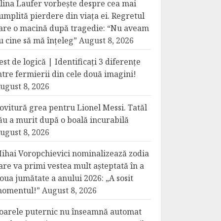
lina Laufer vorbește despre cea mai
umplită pierdere din viața ei. Regretul
are o macină după tragedie: “Nu aveam
u cine să mă înțeleg”
August 8, 2026
est de logică | Identificați 3 diferențe
ntre fermierii din cele două imagini!
ugust 8, 2026
ovitură grea pentru Lionel Messi. Tatăl
ău a murit după o boală incurabilă
ugust 8, 2026
ihai Voropchievici nominalizează zodia
are va primi vestea mult așteptată în a
oua jumătate a anului 2026: „A sosit
omentul!”
August 8, 2026
oarele puternic nu înseamnă automat