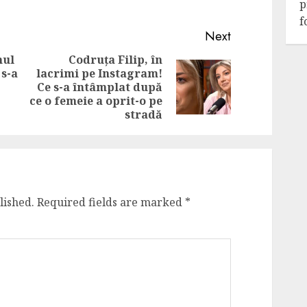
p
f
Next
mul
Codruța Filip, în
 s-a
lacrimi pe Instagram!
Previous
Next
Ce s-a întâmplat după
post:
post:
ce o femeie a oprit-o pe
stradă
lished.
Required fields are marked
*