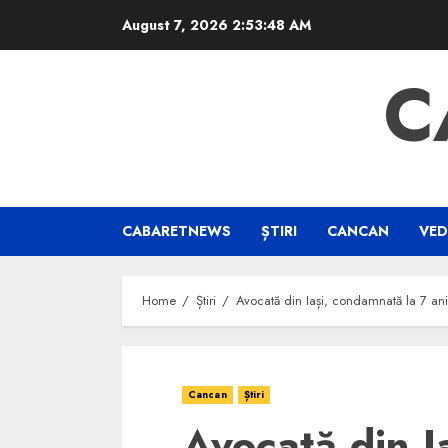
Skip
August 7, 2026
2:53:49 AM
to
content
C
CABARETNEWS
ȘTIRI
CANCAN
VED
Home
Știri
Avocată din Iași, condamnată la 7 ani 
Cancan
Știri
Avocată din I