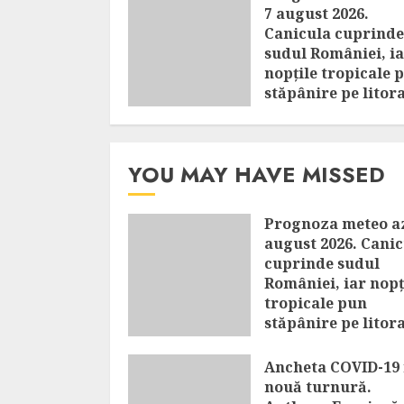
7 august 2026.
Canicula cuprinde
sudul României, i
nopțile tropicale 
stăpânire pe litora
AUGUST 7, 2026
YOU MAY HAVE MISSED
Prognoza meteo az
august 2026. Cani
cuprinde sudul
României, iar nopț
tropicale pun
stăpânire pe litora
AUGUST 7, 2026
Ancheta COVID-19 
nouă turnură.