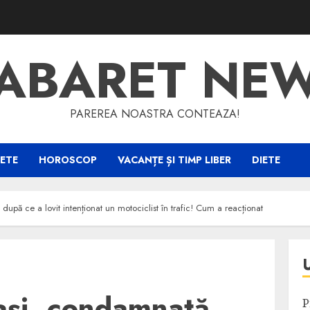
ABARET NE
PAREREA NOASTRA CONTEAZA!
ETE
HOROSCOP
VACANȚE ȘI TIMP LIBER
DIETE
după ce a lovit intenționat un motociclist în trafic! Cum a reacționat
ași, condamnată
P