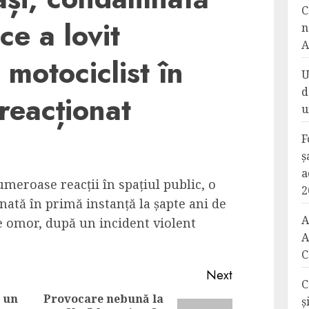
C
ce a lovit
n
A
 motociclist în
U
d
reacționat
u
F
ș
a
umeroase reacții în spațiul public, o
2
nată în primă instanță la șapte ani de
A
e omor, după un incident violent
A
C
Next
C
 un
Provocare nebună la
ș