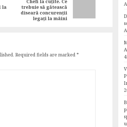
Chefi la cuțite. Ce
Previous
A
Next
 la
trebuie să gătească
post:
post:
diseară concurenții
D
legați la mâini
s
A
M
A
lished.
Required fields are marked
*
4
V
P
I
2
B
p
s
u