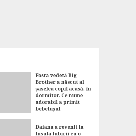
Fosta vedetă Big
Brother a născut al
șaselea copil acasă, în
dormitor. Ce nume
adorabil a primit
bebelușul
AUGUST 7, 2026
Daiana a revenit la
Insula Iubirii cu o