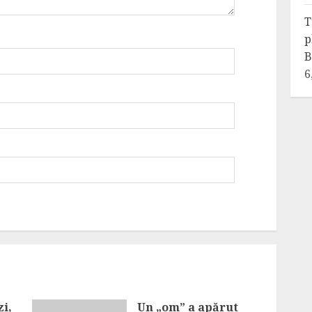
T
p
B
6
i,
Un „om” a apărut