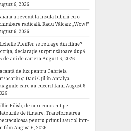
ugust 6, 2026
aiana a revenit la Insula Iubirii cu o
chimbare radicală. Radu Vâlcan: „Wow!”
ugust 6, 2026
ichelle Pfeiffer se retrage din filme?
ctrița, declarație surprinzătoare după
5 de ani de carieră
August 6, 2026
acanță de lux pentru Gabriela
risăcariu și Dani Oțil în Antalya.
maginile care au cucerit fanii
August 6,
026
illie Eilish, de nerecunoscut pe
latourile de filmare. Transformarea
pectaculoasă pentru primul său rol într-
n film
August 6, 2026