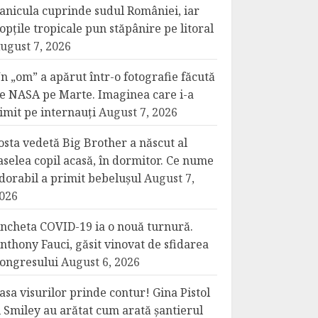
anicula cuprinde sudul României, iar
opțile tropicale pun stăpânire pe litoral
ugust 7, 2026
n „om” a apărut într-o fotografie făcută
e NASA pe Marte. Imaginea care i-a
imit pe internauți
August 7, 2026
osta vedetă Big Brother a născut al
aselea copil acasă, în dormitor. Ce nume
dorabil a primit bebelușul
August 7,
026
ncheta COVID-19 ia o nouă turnură.
nthony Fauci, găsit vinovat de sfidarea
ongresului
August 6, 2026
asa visurilor prinde contur! Gina Pistol
i Smiley au arătat cum arată șantierul