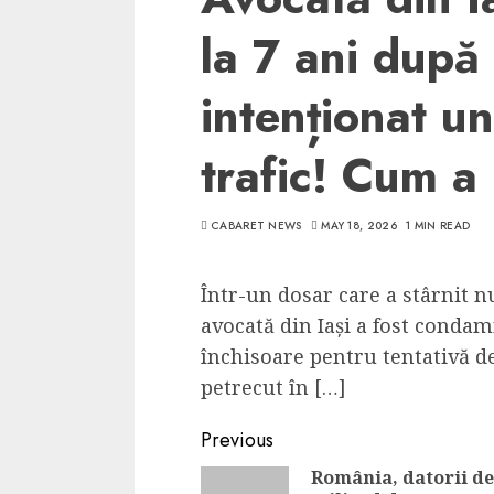
la 7 ani după 
intenționat un
trafic! Cum a 
CABARET NEWS
MAY 18, 2026
1 MIN READ
Într-un dosar care a stârnit n
avocată din Iași a fost condam
închisoare pentru tentativă d
petrecut în […]
Continue
Previous
Reading
România, datorii de