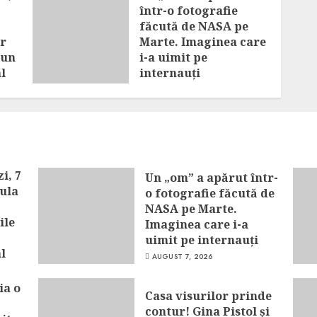
într-o fotografie
făcută de NASA pe
ar
Marte. Imaginea care
pun
i-a uimit pe
l
internauți
AUGUST 7, 2026
i, 7
Un „om” a apărut într-
cula
o fotografie făcută de
NASA pe Marte.
ile
Imaginea care i-a
uimit pe internauți
l
AUGUST 7, 2026
ia o
Casa visurilor prinde
contur! Gina Pistol și