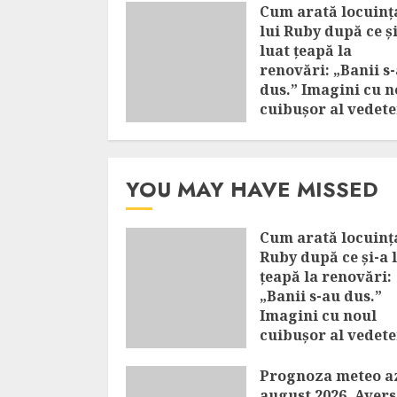
Cum arată locuinț
lui Ruby după ce ș
luat țeapă la
renovări: „Banii s
dus.” Imagini cu n
cuibușor al vedete
AUGUST 8, 2026
YOU MAY HAVE MISSED
Cum arată locuința
Ruby după ce și-a 
țeapă la renovări:
„Banii s-au dus.”
Imagini cu noul
cuibușor al vedete
AUGUST 8, 2026
Prognoza meteo az
august 2026. Avers