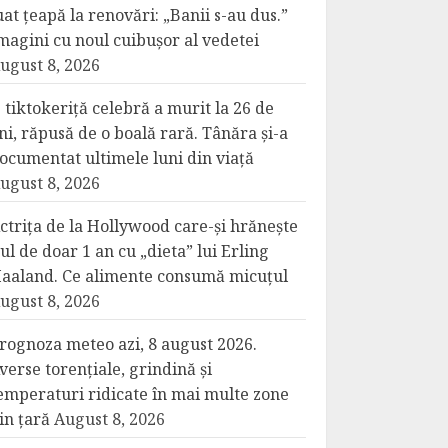
uat țeapă la renovări: „Banii s-au dus.”
magini cu noul cuibușor al vedetei
ugust 8, 2026
 tiktokeriță celebră a murit la 26 de
ni, răpusă de o boală rară. Tânăra și-a
ocumentat ultimele luni din viață
ugust 8, 2026
ctrița de la Hollywood care-și hrănește
iul de doar 1 an cu „dieta” lui Erling
aaland. Ce alimente consumă micuțul
ugust 8, 2026
rognoza meteo azi, 8 august 2026.
verse torențiale, grindină și
emperaturi ridicate în mai multe zone
in țară
August 8, 2026