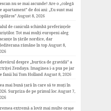
escan nu se mai ascunde! Are o „colegă
e apartament” de doi ani: „Eu sunt mai
opilăros”
August 8, 2026
alul de caniculă schimbă preferințele
uriștilor. Tot mai mulți europeni aleg
acanțe în țările nordice, dar
editerana rămâne în top
August 8,
026
devărul despre „burtica de gravidă” a
ctriței Zendaya. Imaginea i-a pus pe jar
e fanii lui Tom Holland
August 8, 2026
ea mai bună țară în care să te muți în
026. Surpriza de pe primul loc
August 7,
026
remea extremă a lovit mai multe orașe