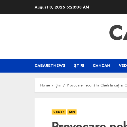
Skip
August 8, 2026
5:23:03 AM
to
content
C
CABARETNEWS
ȘTIRI
CANCAN
VED
Home
Știri
Provocare nebună la Chefi la cuțite. C
Cancan
Știri
Provocare neb