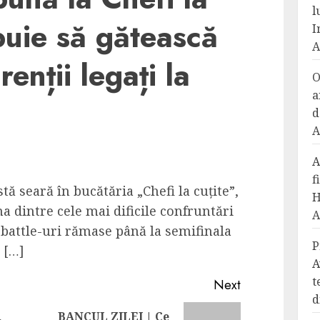
l
ebuie să gătească
I
A
enții legați la
O
a
d
A
A
f
ă seară în bucătăria „Chefi la cuțite”,
H
a dintre cele mai dificile confruntări
A
battle-uri rămase până la semifinala
P
 […]
A
t
Next
d
BANCUL ZILEI | Ce