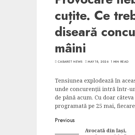
cuțite. Ce tr
diseară concur
mâini
CABARET NEWS
MAY 18, 2026
1 MIN READ
Tensiunea explodează în aceast
unde concurenții intră într-un
de până acum. Cu doar câteva 
programată pe 25 mai, fiecare
Continue
Previous
Reading
Avocată din Iași,