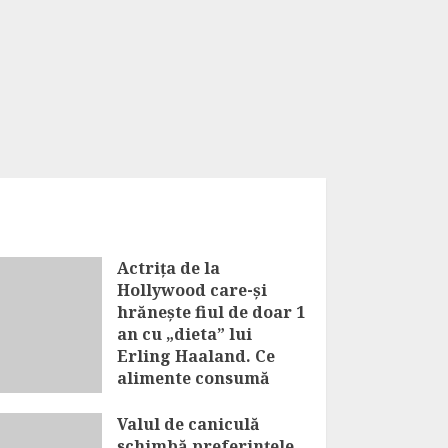
Actrița de la
Hollywood care-și
hrănește fiul de doar 1
an cu „dieta” lui
Erling Haaland. Ce
alimente consumă
micuțul
Valul de caniculă
AUGUST 8, 2026
schimbă preferințele