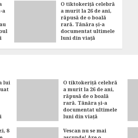
a
O tiktokeriță celebră
i-a
a murit la 26 de ani,
răpusă de o boală
-au
rară. Tânăra și-a
oul
documentat ultimele
i
luni din viață
AUGUST 8, 2026
 lui
O tiktokeriță celebră
luat
a murit la 26 de ani,
răpusă de o boală
rară. Tânăra și-a
documentat ultimele
i
luni din viață
AUGUST 8, 2026
i, 8
Vescan nu se mai
e
ascunde! Are o