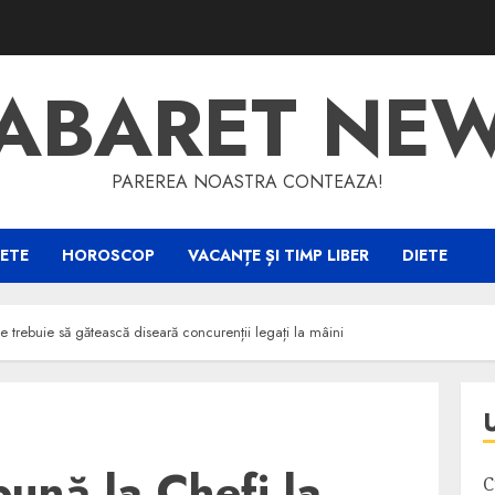
ABARET NE
PAREREA NOASTRA CONTEAZA!
ETE
HOROSCOP
VACANȚE ȘI TIMP LIBER
DIETE
e trebuie să gătească diseară concurenții legați la mâini
ună la Chefi la
C