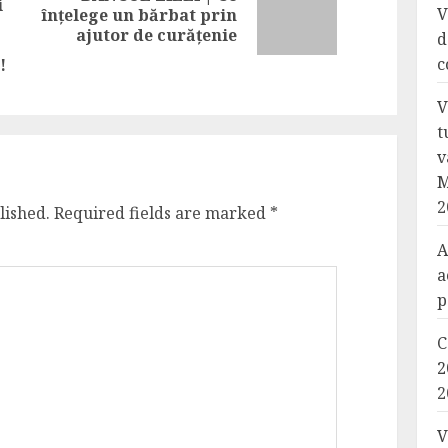
i
Next
V
înțelege un bărbat prin
Previous
post:
ajutor de curățenie
d
post:
c
!
V
t
v
M
2
lished.
Required fields are marked
*
A
a
p
C
2
2
V