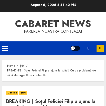
Skip
August 6, 2026
8:55:42 PM
to
content
CABARET NEWS
PAREREA NOASTRA CONTEAZA!
Primary
Menu
Home
Știri
BREAKING | Soțul Feliciei Filip a ajuns la spital! Cu ce problemă de
sănătate urgentă se confruntă
Cancan
Știri
BREAKING | Soțul Feliciei Filip a ajuns la