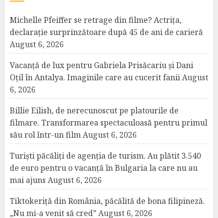
Michelle Pfeiffer se retrage din filme? Actrița,
declarație surprinzătoare după 45 de ani de carieră
August 6, 2026
Vacanță de lux pentru Gabriela Prisăcariu și Dani
Oțil în Antalya. Imaginile care au cucerit fanii
August
6, 2026
Billie Eilish, de nerecunoscut pe platourile de
filmare. Transformarea spectaculoasă pentru primul
său rol într-un film
August 6, 2026
Turiști păcăliți de agenția de turism. Au plătit 3.540
de euro pentru o vacanță în Bulgaria la care nu au
mai ajuns
August 6, 2026
Tiktokeriță din România, păcălită de bona filipineză.
„Nu mi-a venit să cred”
August 6, 2026