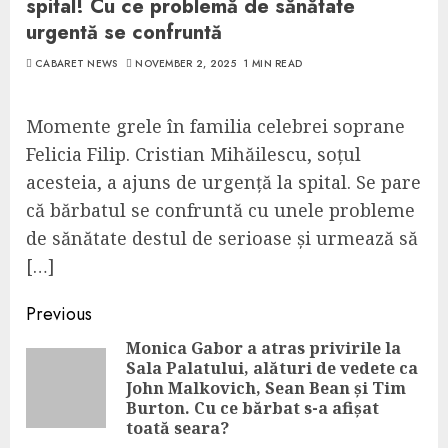
spital! Cu ce problemă de sănătate
urgentă se confruntă
CABARET NEWS
NOVEMBER 2, 2025
1 MIN READ
Momente grele în familia celebrei soprane
Felicia Filip. Cristian Mihăilescu, soțul
acesteia, a ajuns de urgență la spital. Se pare
că bărbatul se confruntă cu unele probleme
de sănătate destul de serioase și urmează să
[…]
Continue
Previous
Reading
Monica Gabor a atras privirile la
Sala Palatului, alături de vedete ca
Pre
John Malkovich, Sean Bean și Tim
pos
Burton. Cu ce bărbat s-a afișat
toată seara?