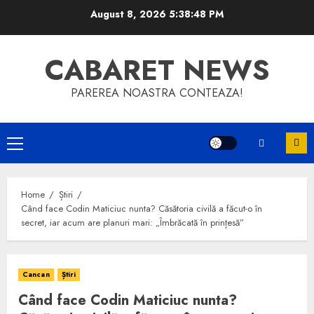
Skip
August 8, 2026
5:38:48 PM
to
content
CABARET NEWS
PAREREA NOASTRA CONTEAZA!
Primary
Menu
Home
Știri
Când face Codin Maticiuc nunta? Căsătoria civilă a făcut-o în
secret, iar acum are planuri mari: „Îmbrăcată în prințesă”
Cancan
Știri
Când face Codin Maticiuc nunta?