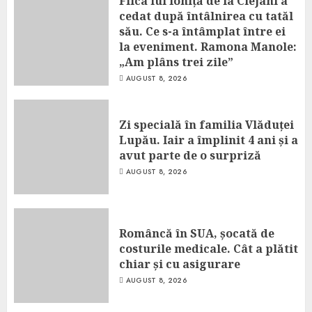
Fiica lui Ioniță de la Clejani a
cedat după întâlnirea cu tatăl
său. Ce s-a întâmplat între ei
la eveniment. Ramona Manole:
„Am plâns trei zile”
AUGUST 8, 2026
Zi specială în familia Vlăduței
Lupău. Iair a împlinit 4 ani și a
avut parte de o surpriză
AUGUST 8, 2026
Româncă în SUA, șocată de
costurile medicale. Cât a plătit
chiar și cu asigurare
AUGUST 8, 2026