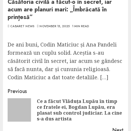
Căsătoria civilă a făcut-o în secret, iar
acum are planuri mari: „Îmbrăcată în
prințesă”
CABARET NEWS
NOVEMBER 15, 2025
1 MIN READ
De ani buni, Codin Maticiuc și Ana Pandeli
formează un cuplu solid. Aceștia s-au
căsătorit civil în secret, iar acum se gândesc
să facă nunta, dar și cununia religioasă.
Codin Maticiuc a dat toate detaliile. […]
Continue
Previous
Reading
Ce a făcut Vlăduța Lupău în timp
ce fratele ei, Bogdan Lupău, era
Pre
plasat sub control judiciar. La cine
pos
s-a dus artista
Next