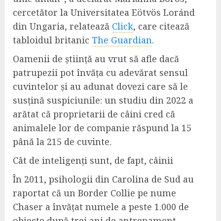
cercetător la Universitatea Eötvös Loránd
din Ungaria, relatează
Click
, care citează
tabloidul britanic
The Guardian
.
Oamenii de știință au vrut să afle dacă
patrupezii pot învăța cu adevărat sensul
cuvintelor și au adunat dovezi care să le
susțină suspiciunile: un studiu din 2022 a
arătat că proprietarii de câini cred că
animalele lor de companie răspund la 15
până la 215 de cuvinte.
Cât de inteligenți sunt, de fapt, câinii
În 2011, psihologii din Carolina de Sud au
raportat că un Border Collie pe nume
Chaser a învățat numele a peste 1.000 de
obiecte după trei ani de antrenament