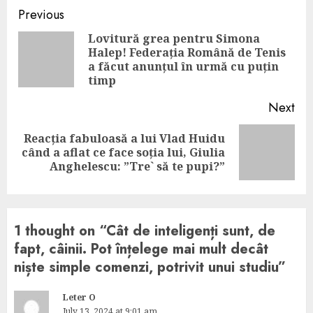
Continue
Previous
Reading
Lovitură grea pentru Simona
Halep! Federația Română de Tenis
Pre
a făcut anunțul în urmă cu puțin
pos
timp
Next
Reacția fabuloasă a lui Vlad Huidu
Next
când a aflat ce face soția lui, Giulia
post:
Anghelescu: ”Tre` să te pupi?”
1 thought on “
Cât de inteligenți sunt, de
fapt, câinii. Pot înțelege mai mult decât
niște simple comenzi, potrivit unui studiu
”
Leter O
July 13, 2024 at 9:01 am