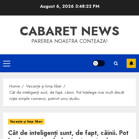
Skip
August 6, 2026
3:48:23 PM
to
content
CABARET NEWS
PAREREA NOASTRA CONTEAZA!
Primary
Menu
Home
Vacanțe și timp liber
Cât de inteligenți sunt, de fapt, câinii. Pot înțelege mai mult decât
niște simple comenzi, potrivit unui studiu
Vacanțe și timp liber
Cât de inteligenți sunt, de fapt, câinii. Pot