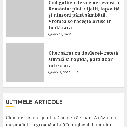
Cod galben de vreme severă în
România: ploi, vijelii, lapoviță
și ninsori până sâmbătă.
Vremea se răcește brusc în
toată țara
MAY 14, 2025
Chec sărat cu dovlecei- rețetă
simplă si rapidă, gata doar
într-o ora
MAY 6, 2025
2
ULTIMELE ARTICOLE
Clipe de coșmar pentru Carmen Șerban. A căzut cu
mașina într-o groapă aflată în mijlocul drumului