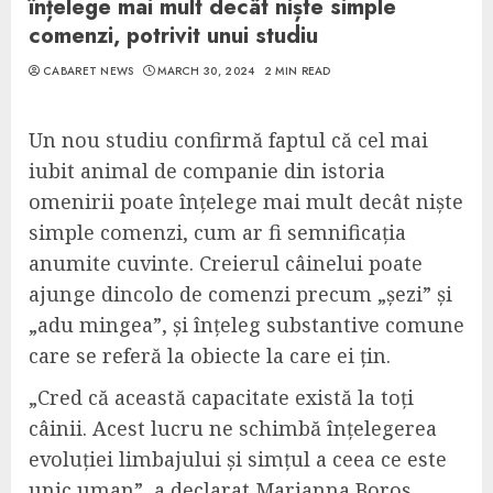
înțelege mai mult decât niște simple
comenzi, potrivit unui studiu
CABARET NEWS
MARCH 30, 2024
2 MIN READ
Un nou studiu confirmă faptul că cel mai
iubit animal de companie din istoria
omenirii poate înțelege mai mult decât niște
simple comenzi, cum ar fi semnificația
anumite cuvinte. Creierul câinelui poate
ajunge dincolo de comenzi precum „șezi” și
„adu mingea”, și înțeleg substantive comune
care se referă la obiecte la care ei țin.
„Cred că această capacitate există la toți
câinii. Acest lucru ne schimbă înțelegerea
evoluției limbajului și simțul a ceea ce este
unic uman”, a declarat Marianna Boros,