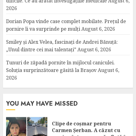
dificile. Ce au arătat investigațiile medicale
August 6,
2026
Dorian Popa vinde case complet mobilate. Prețul de
pornire îi va surprinde pe mulți
August 6, 2026
Smiley și Alex Velea, fascinați de Andrei Bănuță:
„Unul dintre cei mai talentați”
August 6, 2026
Tunuri de zăpadă pornite în mijlocul caniculei.
Soluția surprinzătoare găsită la Brașov
August 6,
2026
YOU MAY HAVE MISSED
Clipe de coșmar pentru
Carmen Șerban. A căzut cu