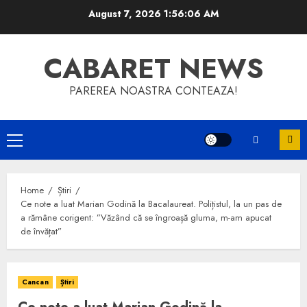
Skip
August 7, 2026
1:56:06 AM
to
content
CABARET NEWS
PAREREA NOASTRA CONTEAZA!
Primary
Menu
Home
Știri
Ce note a luat Marian Godină la Bacalaureat. Polițistul, la un pas de
a rămâne corigent: ”Văzând că se îngroașă gluma, m-am apucat
de învățat”
Cancan
Știri