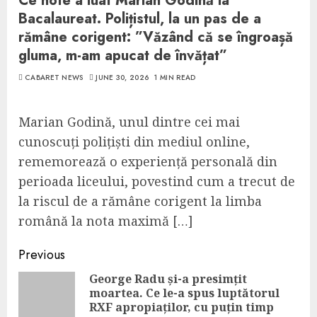
Ce note a luat Marian Godină la
Bacalaureat. Polițistul, la un pas de a
rămâne corigent: ”Văzând că se îngroașă
gluma, m-am apucat de învățat”
CABARET NEWS
JUNE 30, 2026
1 MIN READ
Marian Godină, unul dintre cei mai
cunoscuți polițiști din mediul online,
rememorează o experiență personală din
perioada liceului, povestind cum a trecut de
la riscul de a rămâne corigent la limba
română la nota maximă […]
Continue
Previous
Reading
George Radu și-a presimțit
moartea. Ce le-a spus luptătorul
Pre
RXF apropiaților, cu puțin timp
pos