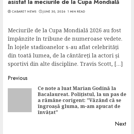
asistat la meciurile de la Cupa Mondială
CABARET NEWS
JUNE 30, 2026
1 MIN READ
Meciurile de la Cupa Mondială 2026 au fost
împânzite în tribune de numeroase vedete.
În lojele stadioanelor s-au aflat celebrități
din toată lumea, de la cântăreți la actori și
sportivi din alte discipline. Travis Scott, […]
Continue
Previous
Reading
Ce note a luat Marian Godină la
Bacalaureat. Polițistul, la un pas de
Pre
a rămâne corigent: ”Văzând că se
pos
îngroașă gluma, m-am apucat de
învățat”
Next