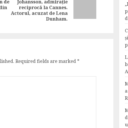
n de
Johansson, admirație
„
Next
 din
reciprocă la Cannes.
Previous
p
post:
Actorul, acuzat de Lena
post:
d
Dunham.
C
ș
p
L
lished.
Required fields are marked
*
b
A
M
a
R
M
d
u