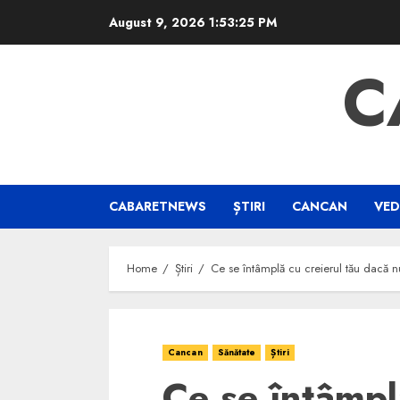
Skip
August 9, 2026
1:53:25 PM
to
content
C
CABARETNEWS
ȘTIRI
CANCAN
VED
Home
Știri
Ce se întâmplă cu creierul tău dacă n
Cancan
Sănătate
Știri
Ce se întâmpl