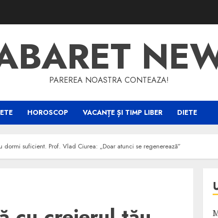
ABARET NE
PAREREA NOASTRA CONTEAZA!
ETE
HOROSCOP
VACANȚE ȘI TIMP LIBER
DIETE
u dormi suficient. Prof. Vlad Ciurea: „Doar atunci se regenerează”
ă cu creierul tău
M