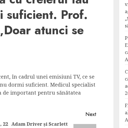
v
 suficient. Prof.
a
„
„Doar atunci se
s
P
E
c
A
C
cent, în cadrul unei emisiuni TV, ce se
c
nu dormi suficient. Medicul specialist
a
m de important pentru sănătatea
2
F
a
Next
A
, 22
Adam Driver și Scarlett