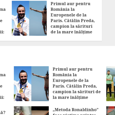
Primul aur pentru
ima
România la
Europenele de la
e
Paris. Cătălin Preda,
campion la sărituri
ii:
de la mare înălțime
tă
AUGUST 9, 2026
Primul aur pentru
ima
România la
Europenele de la
e
Paris. Cătălin Preda,
campion la sărituri de
ii:
la mare înălțime
tă
AUGUST 9, 2026
„Metoda Ronaldinho”
nă?