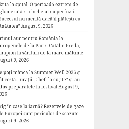
izită la spital. O perioadă extrem de
glomerată s-a încheiat cu perfuzii:
Succesul nu merită dacă îl plătești cu
ănătatea”
August 9, 2026
rimul aur pentru România la
uropenele de la Paris. Cătălin Preda,
ampion la sărituri de la mare înălțime
ugust 9, 2026
e poți mânca la Summer Well 2026 și
ât costă. Jurații „Chefi la cuțite” și-au
dus preparatele la festival
August 9,
026
rig în case la iarnă? Rezervele de gaze
le Europei sunt periculos de scăzute
ugust 9, 2026