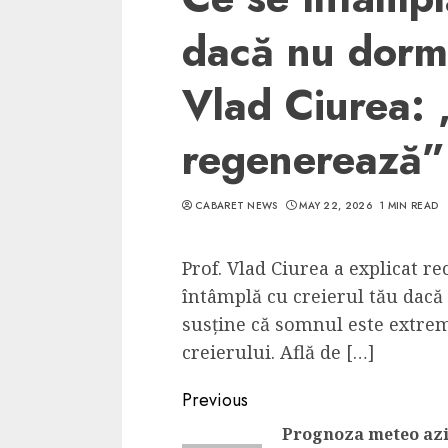
dacă nu dormi
Vlad Ciurea: 
regenerează”
CABARET NEWS
MAY 22, 2026
1 MIN READ
Prof. Vlad Ciurea a explicat re
întâmplă cu creierul tău dacă 
susține că somnul este extre
creierului. Află de […]
Continue
Previous
Reading
Prognoza meteo azi