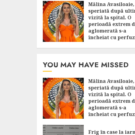
Mălina Avasiloaie,
speriată după ult
vizită la spital. O
perioadă extrem d
aglomerată s-a
încheiat cu perfuz
„Succesul nu meri
dacă îl plătești cu
sănătatea”
YOU MAY HAVE MISSED
AUGUST 9, 2026
Mălina Avasiloaie,
speriată după ult
vizită la spital. O
perioadă extrem d
aglomerată s-a
încheiat cu perfuz
„Succesul nu meri
dacă îl plătești cu
Frig în case la iar
sănătatea”