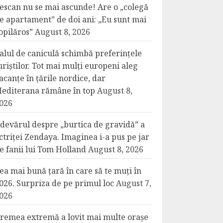
escan nu se mai ascunde! Are o „colegă
e apartament” de doi ani: „Eu sunt mai
opilăros”
August 8, 2026
alul de caniculă schimbă preferințele
uriștilor. Tot mai mulți europeni aleg
acanțe în țările nordice, dar
editerana rămâne în top
August 8,
026
devărul despre „burtica de gravidă” a
ctriței Zendaya. Imaginea i-a pus pe jar
e fanii lui Tom Holland
August 8, 2026
ea mai bună țară în care să te muți în
026. Surpriza de pe primul loc
August 7,
026
remea extremă a lovit mai multe orașe