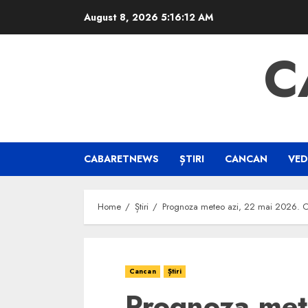
Skip
August 8, 2026
5:16:12 AM
to
content
C
CABARETNEWS
ȘTIRI
CANCAN
VED
Home
Știri
Prognoza meteo azi, 22 mai 2026. Cod
Cancan
Știri
Prognoza met