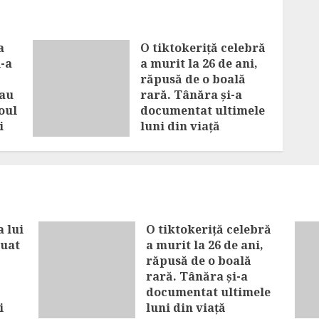
a
O tiktokeriță celebră
i-a
a murit la 26 de ani,
răpusă de o boală
-au
rară. Tânăra și-a
oul
documentat ultimele
i
luni din viață
AUGUST 8, 2026
 lui
O tiktokeriță celebră
luat
a murit la 26 de ani,
răpusă de o boală
rară. Tânăra și-a
documentat ultimele
i
luni din viață