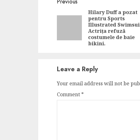
Continue
Previous
Reading
Hilary Duff a pozat
pentru Sports
Illustrated Swimsui
Actrița refuză
costumele de baie
bikini.
Leave a Reply
Your email address will not be pub
Comment
*