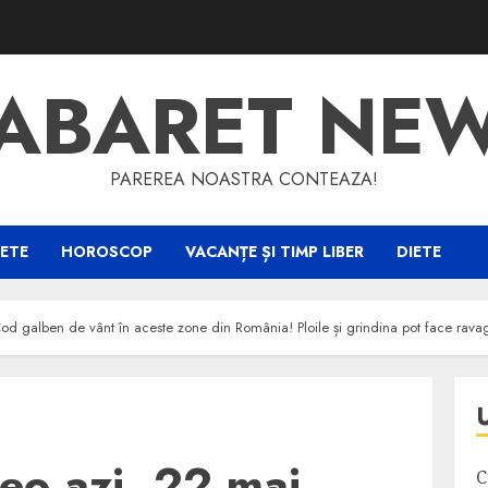
ABARET NE
PAREREA NOASTRA CONTEAZA!
ETE
HOROSCOP
VACANȚE ȘI TIMP LIBER
DIETE
 galben de vânt în aceste zone din România! Ploile și grindina pot face ravag
eo azi, 22 mai
C