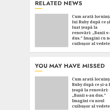
RELATED NEWS
Cum arată locuinț
lui Ruby după ce ș
luat țeapă la
renovări: „Banii s
dus.” Imagini cu n
cuibușor al vedete
AUGUST 8, 2026
YOU MAY HAVE MISSED
Cum arată locuința
Ruby după ce și-a 
țeapă la renovări:
„Banii s-au dus.”
Imagini cu noul
cuibușor al vedete