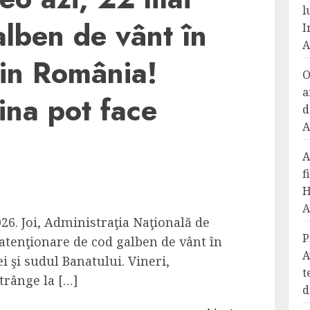
l
lben de vânt în
I
A
din România!
O
a
dina pot face
d
A
A
f
H
A
26. Joi, Administraţia Naţională de
P
tenţionare de cod galben de vânt în
A
 şi sudul Banatului. Vineri,
t
trânge la […]
d