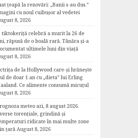
uat țeapă la renovări: „Banii s-au dus.”
magini cu noul cuibușor al vedetei
ugust 8, 2026
 tiktokeriță celebră a murit la 26 de
ni, răpusă de o boală rară. Tânăra și-a
ocumentat ultimele luni din viață
ugust 8, 2026
ctrița de la Hollywood care-și hrănește
iul de doar 1 an cu „dieta” lui Erling
aaland. Ce alimente consumă micuțul
ugust 8, 2026
rognoza meteo azi, 8 august 2026.
verse torențiale, grindină și
emperaturi ridicate în mai multe zone
in țară
August 8, 2026