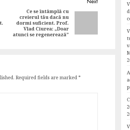
Next
V
Ce se întâmplă cu
d
creierul tău dacă nu
c
Next
t.
dormi suficient. Prof.
Previous
post:
Vlad Ciurea: „Doar
V
post:
atunci se regenerează”
t
v
M
2
A
lished.
Required fields are marked
*
a
p
C
2
2
V