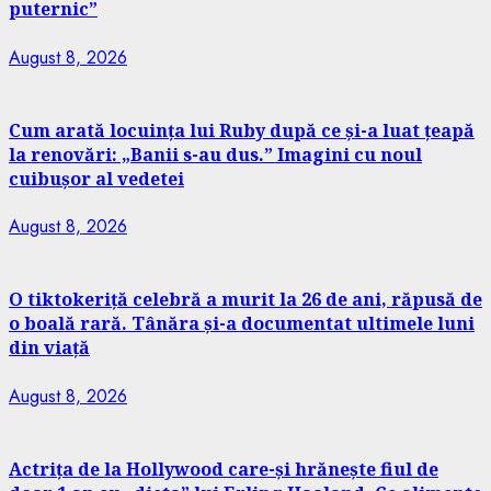
puternic”
August 8, 2026
Cum arată locuința lui Ruby după ce și-a luat țeapă
la renovări: „Banii s-au dus.” Imagini cu noul
cuibușor al vedetei
August 8, 2026
O tiktokeriță celebră a murit la 26 de ani, răpusă de
o boală rară. Tânăra și-a documentat ultimele luni
din viață
August 8, 2026
Actrița de la Hollywood care-și hrănește fiul de