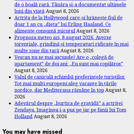
de o boală rară. Tânăra și-a documentat ultimele
luni din viață
August 8, 2026
Actrița de la Hollywood care-și hrănește fiul de
doar 1 an cu „dieta” lui Erling Haaland. Ce
alimente consumă micuțul
August 8, 2026
Prognoza meteo azi, 8 august 2026. Averse
torențiale, grindină și temperaturi ridicate în mai
multe zone din țară
August 8, 2026
Vescan nu se mai ascunde! Are o „colegă de
apartament” de doi ani: „Eu sunt mai copilăros”
August 8, 2026
Valul de caniculă schimbă preferințele turiștilor.
Tot mai mulți europeni aleg vacanțe în țările
nordice, dar Mediterana rămâne în top
August 8,
2026
Adevărul despre „burtica de gravidă” a actriței
Zendaya. Imaginea i-a pus pe jar pe fanii lui Tom
Holland
August 8, 2026
You may have missed