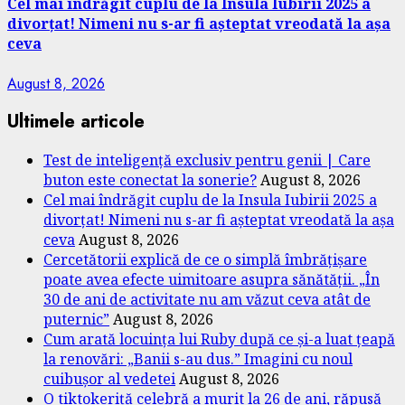
Cel mai îndrăgit cuplu de la Insula Iubirii 2025 a
divorțat! Nimeni nu s-ar fi așteptat vreodată la așa
ceva
August 8, 2026
Ultimele articole
Test de inteligență exclusiv pentru genii | Care
buton este conectat la sonerie?
August 8, 2026
Cel mai îndrăgit cuplu de la Insula Iubirii 2025 a
divorțat! Nimeni nu s-ar fi așteptat vreodată la așa
ceva
August 8, 2026
Cercetătorii explică de ce o simplă îmbrățișare
poate avea efecte uimitoare asupra sănătății. „În
30 de ani de activitate nu am văzut ceva atât de
puternic”
August 8, 2026
Cum arată locuința lui Ruby după ce și-a luat țeapă
la renovări: „Banii s-au dus.” Imagini cu noul
cuibușor al vedetei
August 8, 2026
O tiktokeriță celebră a murit la 26 de ani, răpusă