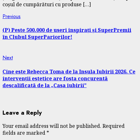
coșul de cumpărături cu produse […]
Continue
Previous
Previous
post:
Reading
(P) Peste 500.000 de useri inspirați și SuperPremii
în Clubul SuperPariorilor!
Next
Next
post:
Cine este Rebecca Toma de la Insula Iubirii 2026. Ce
intervenții estetice are fosta concurentă
descalificată de la „Casa iubirii”
Leave a Reply
Your email address will not be published.
Required
fields are marked
*