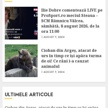
Ilie Dobre comentează LIVE pe
ProSport.ro meciul Steaua –
SCM Râmnicu Vâlcea,
sâmbătă, 8 august 2026, de la
ora 11:00
AUGUST 7, 2026
Cioban din Argeș, atacat de
urs în timp ce își apăra turma
de oi! Ce răni i-a cauzat
animalul
AUGUST 7, 2026
ULTIMELE ARTICOLE
Cioban din Argeș, atacat de urs în timp ce își apăra