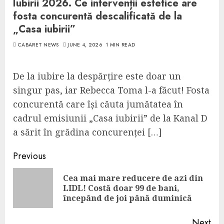
Iubirii 2026. Ce intervenții estetice are
fosta concurentă descalificată de la
„Casa iubirii”
CABARET NEWS
JUNE 4, 2026
1 MIN READ
De la iubire la despărțire este doar un
singur pas, iar Rebecca Toma l-a făcut! Fosta
concurentă care își căuta jumătatea în
cadrul emisiunii „Casa iubirii” de la Kanal D
a sărit în grădina concurenței […]
Continue
Previous
Reading
Cea mai mare reducere de azi din
Pre
LIDL! Costă doar 99 de bani,
pos
începând de joi până duminică
Next