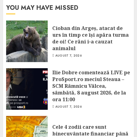
YOU MAY HAVE MISSED
Cioban din Argeș, atacat de
urs în timp ce își apăra turma
de oi! Ce răni i-a cauzat
animalul
AUGUST 7, 2026
Ilie Dobre comentează LIVE pe
ProSport.ro meciul Steaua –
SCM Râmnicu Vâlcea,
sâmbătă, 8 august 2026, de la
ora 11:00
AUGUST 7, 2026
Cele 4 zodii care sunt
binecuvântate financiar până