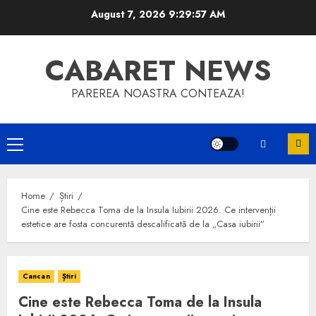
Skip
August 7, 2026
9:29:57 AM
to
content
CABARET NEWS
PAREREA NOASTRA CONTEAZA!
Primary
Menu
Home
Știri
Cine este Rebecca Toma de la Insula Iubirii 2026. Ce intervenții
estetice are fosta concurentă descalificată de la „Casa iubirii”
Cancan
Știri
Cine este Rebecca Toma de la Insula