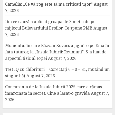
Camelia: „Ce vă rog este să mă criticați ușor”
August
7, 2026
Din ce cauză a apărut groapa de 3 metri de pe
mijlocul Bulevardului Eroilor. Ce spune PMB
August
7, 2026
Momentul în care Răzvan Kovacs a jignit-o pe Ema în
fața tuturor, la „Insula Iubirii: Reuniuni”. S-a luat de
aspectul fizic al soției
August 7, 2026
Test IQ cu chibrituri | Corectați 6 – 0 = 81, mutând un
singur băț
August 7, 2026
Concurenta de la Insula Iubirii 2025 care a rămas
însărcinată în secret. Cine a lăsat-o gravidă
August 7,
2026