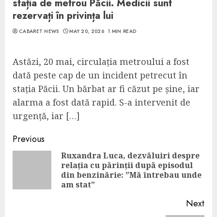
stația de metrou Păcii. Medicii sunt
rezervați în privința lui
CABARET NEWS
MAY 20, 2026
1 MIN READ
Astăzi, 20 mai, circulația metroului a fost
dată peste cap de un incident petrecut în
stația Păcii. Un bărbat ar fi căzut pe șine, iar
alarma a fost dată rapid. S-a intervenit de
urgență, iar […]
Continue
Previous
Reading
Ruxandra Luca, dezvăluiri despre
relația cu părinții după episodul
Pre
din benzinărie: ”Mă întrebau unde
pos
am stat”
Next