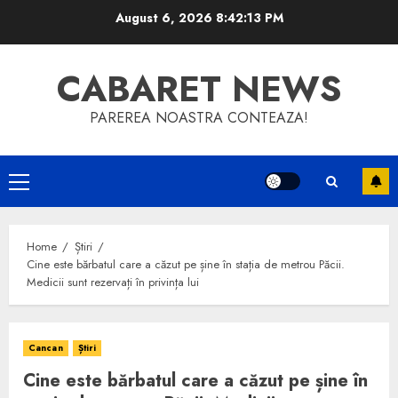
Skip
August 6, 2026
8:42:13 PM
to
content
CABARET NEWS
PAREREA NOASTRA CONTEAZA!
Primary
Menu
Home
Știri
Cine este bărbatul care a căzut pe șine în stația de metrou Păcii.
Medicii sunt rezervați în privința lui
Cancan
Știri
Cine este bărbatul care a căzut pe șine în