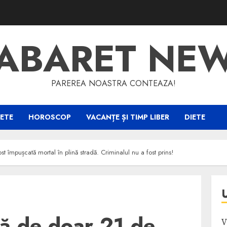
ABARET NE
PAREREA NOASTRA CONTEAZA!
ETE
HOROSCOP
VACANȚE ȘI TIMP LIBER
DIETE
t împușcată mortal în plină stradă. Criminalul nu a fost prins!
ță de doar 21 de
V