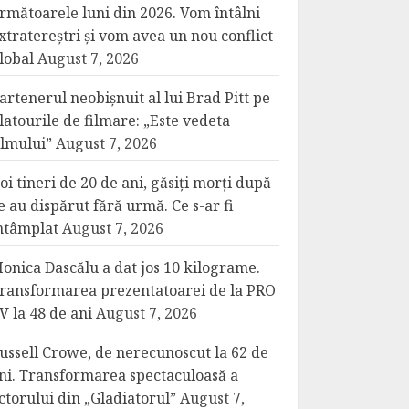
rmătoarele luni din 2026. Vom întâlni
xtratereștri și vom avea un nou conflict
lobal
August 7, 2026
artenerul neobișnuit al lui Brad Pitt pe
latourile de filmare: „Este vedeta
ilmului”
August 7, 2026
oi tineri de 20 de ani, găsiți morți după
e au dispărut fără urmă. Ce s-ar fi
ntâmplat
August 7, 2026
onica Dascălu a dat jos 10 kilograme.
ransformarea prezentatoarei de la PRO
V la 48 de ani
August 7, 2026
ussell Crowe, de nerecunoscut la 62 de
ni. Transformarea spectaculoasă a
ctorului din „Gladiatorul”
August 7,