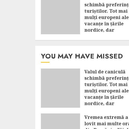
schimbă preferinț
turiștilor. Tot mai
mulți europeni al
vacanțe în țările
nordice, dar
Mediterana rămâ
în top
AUGUST 8, 2026
YOU MAY HAVE MISSED
Valul de caniculă
schimbă preferinț
turiștilor. Tot mai
mulți europeni al
vacanțe în țările
nordice, dar
Mediterana rămân
top
Vremea extremă a
lovit mai multe or
AUGUST 8, 2026