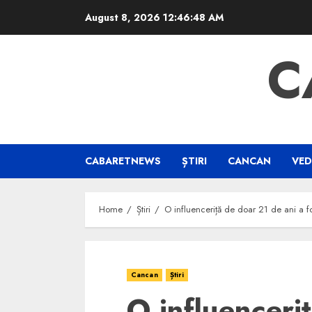
Skip
August 8, 2026
12:46:48 AM
to
content
C
CABARETNEWS
ȘTIRI
CANCAN
VED
Home
Știri
O influenceriță de doar 21 de ani a fos
Cancan
Știri
O influenceri