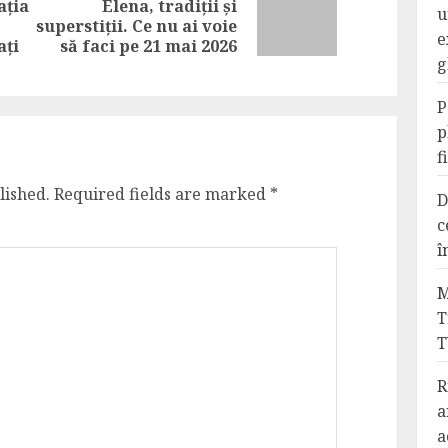
ația
Elena, tradiții și
Next
u
Previous
superstiții. Ce nu ai voie
post:
e
post:
ați
să faci pe 21 mai 2026
g
P
p
f
lished.
Required fields are marked
*
D
c
î
M
T
T
R
a
a