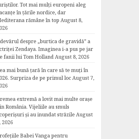
uriștilor. Tot mai mulți europeni aleg
acanțe în țările nordice, dar
editerana rămâne în top
August 8,
026
devărul despre „burtica de gravidă” a
ctriței Zendaya. Imaginea i-a pus pe jar
e fanii lui Tom Holland
August 8, 2026
ea mai bună țară în care să te muți în
026. Surpriza de pe primul loc
August 7,
026
remea extremă a lovit mai multe orașe
in România. Vijeliile au smuls
coperișuri și au inundat străzile
August
, 2026
rofețiile Babei Vanga pentru