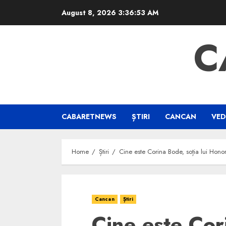
Skip
August 8, 2026
3:36:54 AM
to
content
C
CABARETNEWS
ȘTIRI
CANCAN
VED
Home
Știri
Cine este Corina Bode, soția lui Hono
Cancan
Știri
Cine este Cor