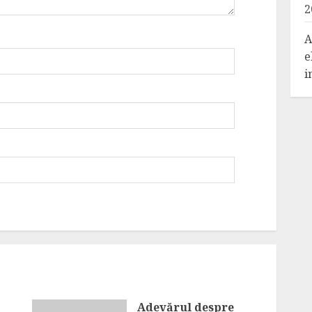
2
A
e
i
Adevărul despre