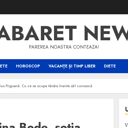
ABARET NE
PAREREA NOASTRA CONTEAZA!
ETE
HOROSCOP
VACANȚE ȘI TIMP LIBER
DIETE
rius Prigoană. Cu ce se ocupa tânăra înainte să-l cunoască
ina Bode, soția
V