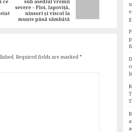
ă ce
sub asediul vremii
u
Previous
Next
severe – Ploi, lapoviță,
e
post:
post:
eiat
ninsori și viscol la
g
munte până sâmbătă
P
p
f
lished.
Required fields are marked
*
D
c
î
M
T
T
R
a
a