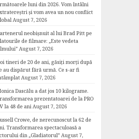
rmătoarele luni din 2026. Vom întâlni
xtratereștri și vom avea un nou conflict
lobal
August 7, 2026
artenerul neobișnuit al lui Brad Pitt pe
latourile de filmare: „Este vedeta
ilmului”
August 7, 2026
oi tineri de 20 de ani, găsiți morți după
e au dispărut fără urmă. Ce s-ar fi
ntâmplat
August 7, 2026
onica Dascălu a dat jos 10 kilograme.
ransformarea prezentatoarei de la PRO
V la 48 de ani
August 7, 2026
ussell Crowe, de nerecunoscut la 62 de
ni. Transformarea spectaculoasă a
ctorului din „Gladiatorul”
August 7,