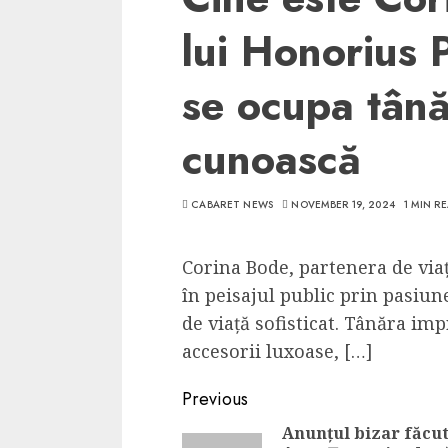
lui Honorius 
se ocupa tânăr
cunoască
CABARET NEWS
NOVEMBER 19, 2024
1 MIN R
Corina Bode, partenera de via
în peisajul public prin pasiun
de viață sofisticat. Tânăra im
accesorii luxoase, […]
Continue
Previous
Reading
Anunțul bizar făcut