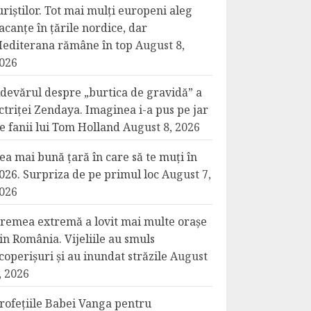
uriștilor. Tot mai mulți europeni aleg
acanțe în țările nordice, dar
editerana rămâne în top
August 8,
026
devărul despre „burtica de gravidă” a
ctriței Zendaya. Imaginea i-a pus pe jar
e fanii lui Tom Holland
August 8, 2026
ea mai bună țară în care să te muți în
026. Surpriza de pe primul loc
August 7,
026
remea extremă a lovit mai multe orașe
in România. Vijeliile au smuls
coperișuri și au inundat străzile
August
, 2026
rofețiile Babei Vanga pentru