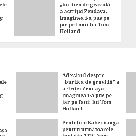
ele
„burtica de gravidă”
a actriței Zendaya.
eg
Imaginea i-a pus pe
jar pe fanii lui Tom
Holland
ne
AUGUST 8, 2026
Adevărul despre
ele
„burtica de gravidă” a
actriței Zendaya.
eg
Imaginea i-a pus pe
jar pe fanii lui Tom
Holland
e în
AUGUST 8, 2026
Profețiile Babei Vanga
pentru următoarele
așe