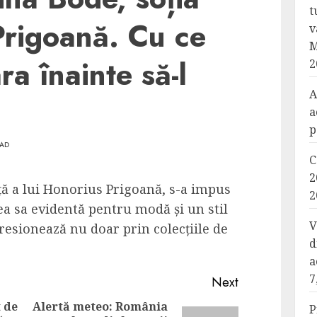
t
Prigoană. Cu ce
v
M
a înainte să-l
2
A
a
p
EAD
C
2
ță a lui Honorius Prigoană, s-a impus
2
ea sa evidentă pentru modă și un stil
V
presionează nu doar prin colecțiile de
d
a
7
Next
 de
Alertă meteo: România
P