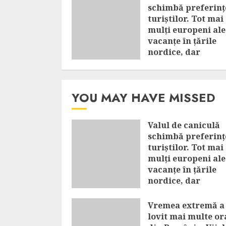
schimbă preferinț
turiștilor. Tot mai
mulți europeni al
vacanțe în țările
nordice, dar
Mediterana rămâ
în top
AUGUST 8, 2026
YOU MAY HAVE MISSED
Valul de caniculă
schimbă preferinț
turiștilor. Tot mai
mulți europeni al
vacanțe în țările
nordice, dar
Mediterana rămân
top
Vremea extremă a
lovit mai multe or
AUGUST 8, 2026