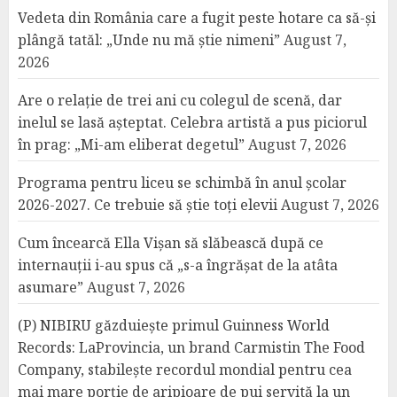
Vedeta din România care a fugit peste hotare ca să-și
plângă tatăl: „Unde nu mă știe nimeni”
August 7,
2026
Are o relație de trei ani cu colegul de scenă, dar
inelul se lasă așteptat. Celebra artistă a pus piciorul
în prag: „Mi-am eliberat degetul”
August 7, 2026
Programa pentru liceu se schimbă în anul școlar
2026-2027. Ce trebuie să știe toți elevii
August 7, 2026
Cum încearcă Ella Vișan să slăbească după ce
internauții i-au spus că „s-a îngrășat de la atâta
asumare”
August 7, 2026
(P) NIBIRU găzduiește primul Guinness World
Records: LaProvincia, un brand Carmistin The Food
Company, stabilește recordul mondial pentru cea
mai mare porție de aripioare de pui servită la un