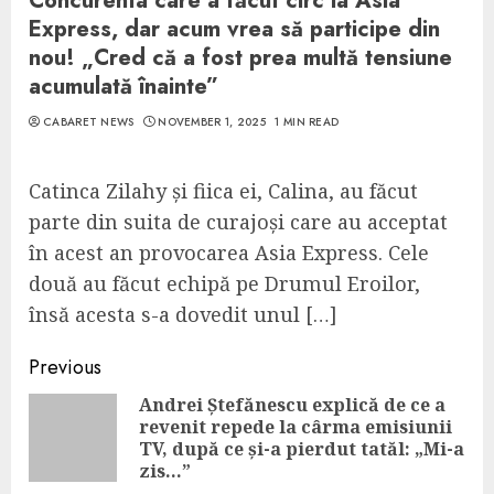
Concurenta care a făcut circ la Asia
Express, dar acum vrea să participe din
nou! „Cred că a fost prea multă tensiune
acumulată înainte”
CABARET NEWS
NOVEMBER 1, 2025
1 MIN READ
Catinca Zilahy și fiica ei, Calina, au făcut
parte din suita de curajoși care au acceptat
în acest an provocarea Asia Express. Cele
două au făcut echipă pe Drumul Eroilor,
însă acesta s-a dovedit unul […]
Continue
Previous
Reading
Andrei Ștefănescu explică de ce a
revenit repede la cârma emisiunii
Pre
TV, după ce și-a pierdut tatăl: „Mi-a
pos
zis…”