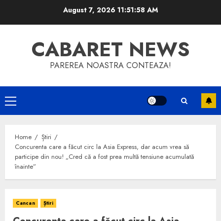
Skip
August 7, 2026
11:51:58 AM
to
content
CABARET NEWS
PAREREA NOASTRA CONTEAZA!
Primary
Menu
Home
Știri
Concurenta care a făcut circ la Asia Express, dar acum vrea să
participe din nou! „Cred că a fost prea multă tensiune acumulată
înainte”
Cancan
Știri