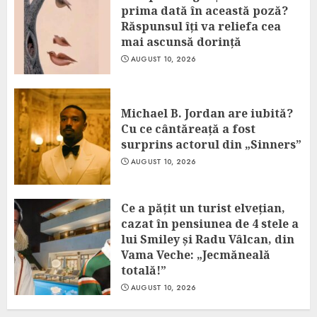
prima dată în această poză?
Răspunsul îți va reliefa cea
mai ascunsă dorință
AUGUST 10, 2026
Michael B. Jordan are iubită?
Cu ce cântăreață a fost
surprins actorul din „Sinners”
AUGUST 10, 2026
Ce a pățit un turist elvețian,
cazat în pensiunea de 4 stele a
lui Smiley și Radu Vâlcan, din
Vama Veche: „Jecmăneală
totală!”
AUGUST 10, 2026