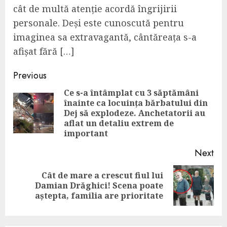
cât de multă atenție acordă îngrijirii
personale. Deși este cunoscută pentru
imaginea sa extravagantă, cântăreața s-a
afișat fără […]
Continue
Previous
Reading
Ce s-a întâmplat cu 3 săptămâni
înainte ca locuința bărbatului din
Pre
Dej să explodeze. Anchetatorii au
pos
aflat un detaliu extrem de
important
Next
Cât de mare a crescut fiul lui
Next
Damian Drăghici! Scena poate
post:
aștepta, familia are prioritate