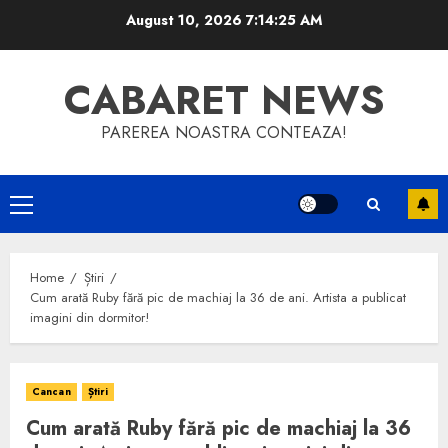
Skip
August 10, 2026
7:14:26 AM
to
content
CABARET NEWS
PAREREA NOASTRA CONTEAZA!
Primary
Menu
Home
Știri
Cum arată Ruby fără pic de machiaj la 36 de ani. Artista a publicat
imagini din dormitor!
Cancan
Știri
Cum arată Ruby fără pic de machiaj la 36