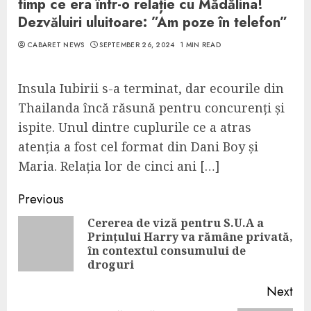
timp ce era într-o relație cu Mădălina!
Dezvăluiri uluitoare: ”Am poze în telefon”
CABARET NEWS
SEPTEMBER 26, 2024
1 MIN READ
Insula Iubirii s-a terminat, dar ecourile din
Thailanda încă răsună pentru concurenți și
ispite. Unul dintre cuplurile ce a atras
atenția a fost cel format din Dani Boy și
Maria. Relația lor de cinci ani […]
Continue
Previous
Reading
Cererea de viză pentru S.U.A a
Prințului Harry va rămâne privată,
Pre
în contextul consumului de
pos
droguri
Next