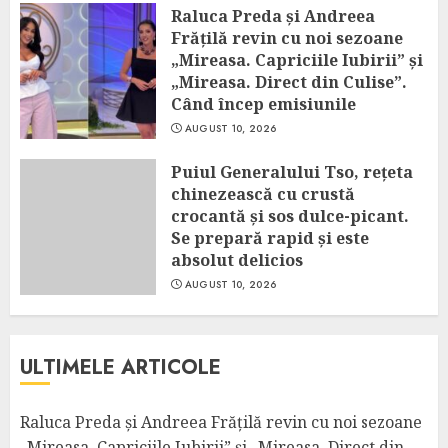
Raluca Preda și Andreea
Frățilă revin cu noi sezoane
„Mireasa. Capriciile Iubirii” și
„Mireasa. Direct din Culise”.
Când încep emisiunile
AUGUST 10, 2026
Puiul Generalului Tso, rețeta
chinezească cu crustă
crocantă și sos dulce-picant.
Se prepară rapid și este
absolut delicios
AUGUST 10, 2026
ULTIMELE ARTICOLE
Raluca Preda și Andreea Frățilă revin cu noi sezoane
„Mireasa. Capriciile Iubirii” și „Mireasa. Direct din