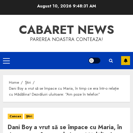
Skip
August 10, 2026
9:48:31 AM
to
content
CABARET NEWS
PAREREA NOASTRA CONTEAZA!
Primary
Menu
Home
Știri
Dani Boy a vrut să se împace cu Maria, în timp ce era într-o relație
cu Mădălina! Dezvăluiri uluitoare: ”Am poze în telefon”
Cancan
Știri
Dani Boy a vrut să se împace cu Maria, în