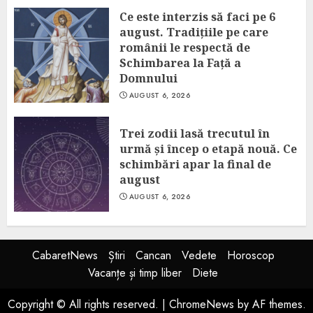
Ce este interzis să faci pe 6
august. Tradițiile pe care
românii le respectă de
Schimbarea la Față a
Domnului
AUGUST 6, 2026
Trei zodii lasă trecutul în
urmă și încep o etapă nouă. Ce
schimbări apar la final de
august
AUGUST 6, 2026
CabaretNews
Știri
Cancan
Vedete
Horoscop
Vacanțe și timp liber
Diete
Copyright © All rights reserved.
|
ChromeNews
by AF themes.