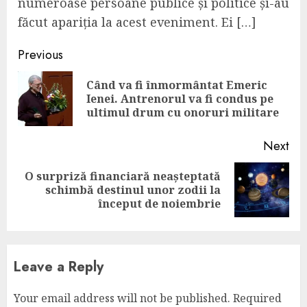
numeroase persoane publice și politice și-au
făcut apariția la acest eveniment. Ei […]
Continue
Previous
Reading
Când va fi înmormântat Emeric
Pre
Ienei. Antrenorul va fi condus pe
pos
ultimul drum cu onoruri militare
Next
O surpriză financiară neașteptată
Next
schimbă destinul unor zodii la
post:
început de noiembrie
Leave a Reply
Your email address will not be published.
Required