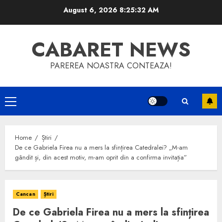
Skip
August 6, 2026
8:25:32 AM
to
content
CABARET NEWS
PAREREA NOASTRA CONTEAZA!
Primary
Menu
Home
Știri
De ce Gabriela Firea nu a mers la sfințirea Catedralei? „M-am
gândit și, din acest motiv, m-am oprit din a confirma invitația”
Cancan
Știri
De ce Gabriela Firea nu a mers la sfințirea