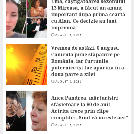
Ema, câștigătoarea sezonului
13 Mireasa, a făcut un anunț
important după prima ceartă
cu Alan. Ce decizie au luat
împreună
AUGUST 6, 2026
Vremea de astăzi, 6 august.
Canicula pune stăpânire pe
România, iar furtunile
puternice își fac apariția în a
doua parte a zilei
AUGUST 6, 2026
Anca Pandrea, mărturisiri
sfâșietoare la 80 de ani!
Actrița trece prin clipe
cumplite: „Simt că nu este aer”
AUGUST 6, 2026