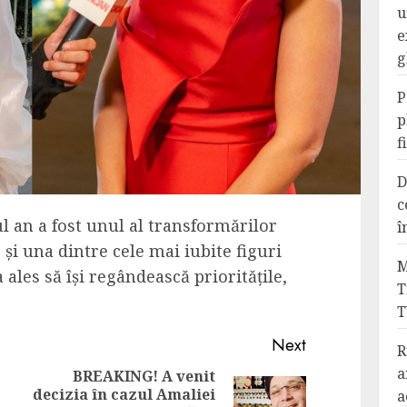
u
e
g
P
p
f
D
c
 an a fost unul al transformărilor
î
și una dintre cele mai iubite figuri
M
ales să își regândească prioritățile,
T
T
Next
R
a
BREAKING! A venit
decizia în cazul Amaliei
a
Previous
Next