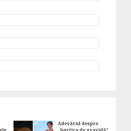
Adevărul despre
ele
„burtica de gravidă”