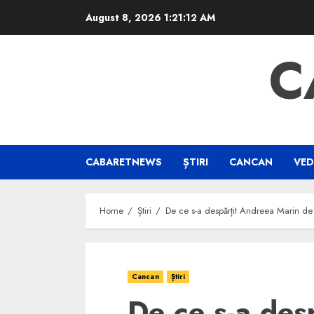
Skip
August 8, 2026
1:21:13 AM
to
content
C
CABARETNEWS
ȘTIRI
CANCAN
VED
Home
Știri
De ce s-a despărțit Andreea Marin de
Cancan
Știri
De ce s-a des