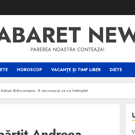
ABARET NE
PAREREA NOASTRA CONTEAZA!
ETE
HOROSCOP
VACANȚE ȘI TIMP LIBER
DIETE
 Adrian Brâncoveanu. A recunoscut ce s-a întâmplat
părțit Andreea
V