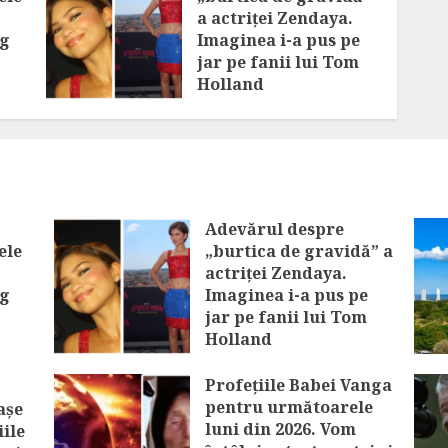
a actriței Zendaya.
eg
Imaginea i-a pus pe
jar pe fanii lui Tom
Holland
ne
AUGUST 8, 2026
Adevărul despre
ele
„burtica de gravidă” a
actriței Zendaya.
eg
Imaginea i-a pus pe
jar pe fanii lui Tom
Holland
e în
AUGUST 8, 2026
Profețiile Babei Vanga
pentru următoarele
așe
luni din 2026. Vom
iile