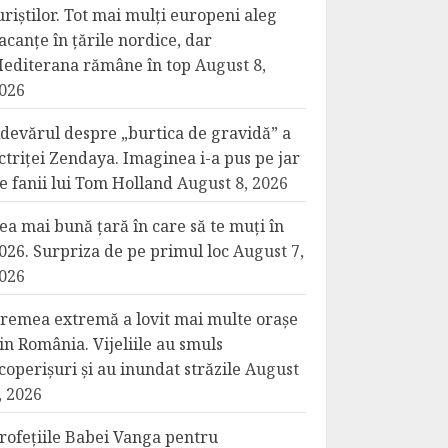
uriștilor. Tot mai mulți europeni aleg
acanțe în țările nordice, dar
editerana rămâne în top
August 8,
026
devărul despre „burtica de gravidă” a
ctriței Zendaya. Imaginea i-a pus pe jar
e fanii lui Tom Holland
August 8, 2026
ea mai bună țară în care să te muți în
026. Surpriza de pe primul loc
August 7,
026
remea extremă a lovit mai multe orașe
in România. Vijeliile au smuls
coperișuri și au inundat străzile
August
, 2026
rofețiile Babei Vanga pentru