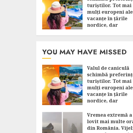
turiștilor. Tot mai
mulți europeni al
vacanțe în țările
nordice, dar
Mediterana rămâ
în top
AUGUST 8, 2026
YOU MAY HAVE MISSED
Valul de caniculă
schimbă preferinț
turiștilor. Tot mai
mulți europeni al
vacanțe în țările
nordice, dar
Mediterana rămân
top
Vremea extremă a
lovit mai multe or
AUGUST 8, 2026
din România. Vijel