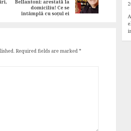
ri,
Bellantoni: arestată la
2
post:
post:
domiciliu! Ce se
întâmplă cu soțul ei
A
e
i
lished.
Required fields are marked
*