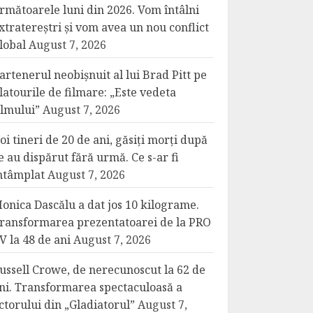
rmătoarele luni din 2026. Vom întâlni
xtratereștri și vom avea un nou conflict
lobal
August 7, 2026
artenerul neobișnuit al lui Brad Pitt pe
latourile de filmare: „Este vedeta
ilmului”
August 7, 2026
oi tineri de 20 de ani, găsiți morți după
e au dispărut fără urmă. Ce s-ar fi
ntâmplat
August 7, 2026
onica Dascălu a dat jos 10 kilograme.
ransformarea prezentatoarei de la PRO
V la 48 de ani
August 7, 2026
ussell Crowe, de nerecunoscut la 62 de
ni. Transformarea spectaculoasă a
ctorului din „Gladiatorul”
August 7,