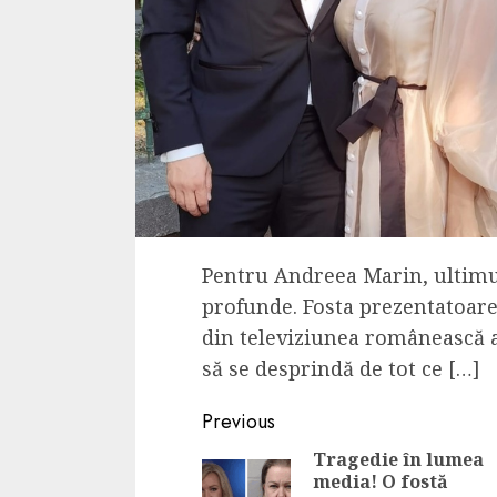
Pentru Andreea Marin, ultimul
profunde. Fosta prezentatoare 
din televiziunea românească a 
să se desprindă de tot ce […]
Continue
Previous
Reading
Tragedie în lumea
media! O fostă