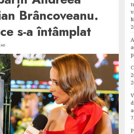
t
ian Brâncoveanu.
v
M
ce s-a întâmplat
2
A
EAD
a
p
C
2
2
V
d
a
7
P