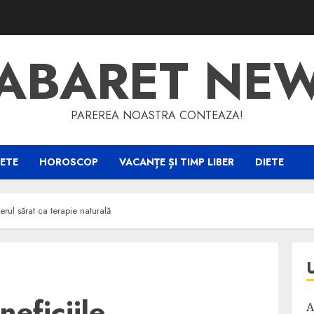
ABARET NE
PAREREA NOASTRA CONTEAZA!
ETE
HOROSCOP
VACANȚE ȘI TIMP LIBER
DIETE
erul sărat ca terapie naturală
eficiile
A