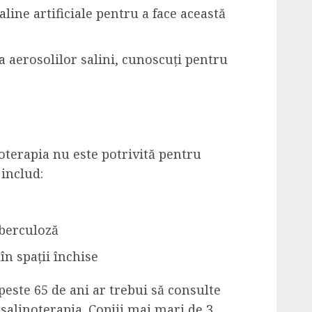
aline artificiale pentru a face această
 aerosolilor salini, cunoscuți pentru
noterapia nu este potrivită pentru
 includ:
berculoză
în spații închise
peste 65 de ani ar trebui să consulte
salinoterapia. Copiii mai mari de 3