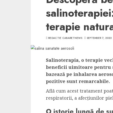
salinoterapiei
terapie natur
REDACTIE CABARETNEWS
SEPTEMBER 7, 2023
Salinoterapia, o terapie vec
beneficii uimitoare pentru 
bazează pe inhalarea aerosol
pozitive sunt remarcabile.
Află cum acest tratament poate
respiratorii, a afecțiunilor pie
O istorie lungă de s