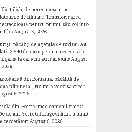
illie Eilish, de nerecunoscut pe
latourile de filmare. Transformarea
pectaculoasă pentru primul său rol într-
n film
August 6, 2026
uriști păcăliți de agenția de turism. Au
lătit 3.540 de euro pentru o vacanță în
ulgaria la care nu au mai ajuns
August
, 2026
iktokeriță din România, păcălită de
ona filipineză. „Nu mi-a venit să cred”
ugust 6, 2026
nsula din Grecia unde oamenii trăiesc
00 de ani. Secretul longevității i-a uimit
e cercetători
August 6, 2026