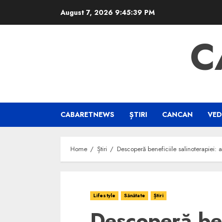
Skip
August 7, 2026
9:45:40 PM
to
content
C
CABARETNEWS
ȘTIRI
CANCAN
VED
Home
Știri
Descoperă beneficiile salinoterapiei: a
Lifestyle
Sănătate
Știri
Descoperă ben