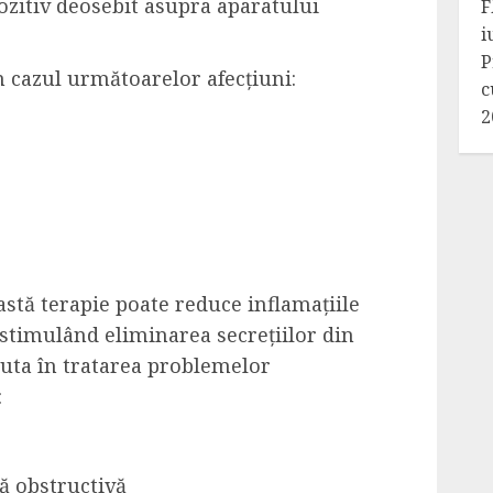
ozitiv deosebit asupra aparatului
F
i
P
n cazul următoarelor afecțiuni:
c
2
eastă terapie poate reduce inflamațiile
i, stimulând eliminarea secrețiilor din
juta în tratarea problemelor
:
 obstructivă