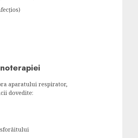
fecțios)
inoterapiei
pra aparatului respirator,
cii dovedite:
sforăitului