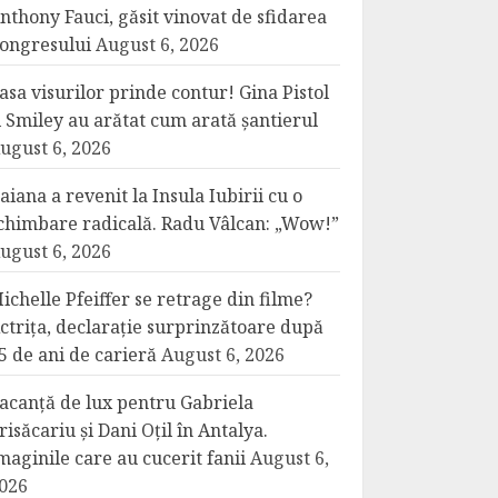
nthony Fauci, găsit vinovat de sfidarea
ongresului
August 6, 2026
asa visurilor prinde contur! Gina Pistol
i Smiley au arătat cum arată șantierul
ugust 6, 2026
aiana a revenit la Insula Iubirii cu o
chimbare radicală. Radu Vâlcan: „Wow!”
ugust 6, 2026
ichelle Pfeiffer se retrage din filme?
ctrița, declarație surprinzătoare după
5 de ani de carieră
August 6, 2026
acanță de lux pentru Gabriela
risăcariu și Dani Oțil în Antalya.
maginile care au cucerit fanii
August 6,
026