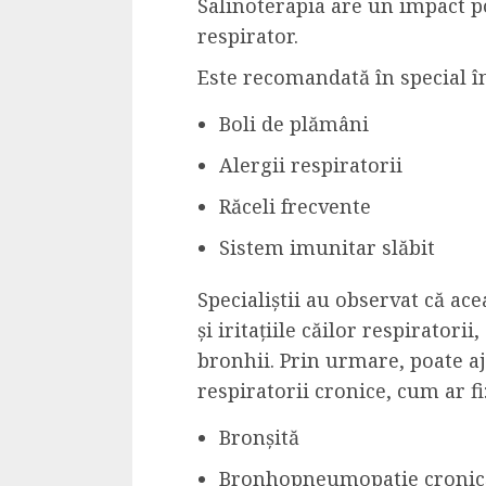
Salinoterapia are un impact p
respirator.
Este recomandată în special î
Boli de plămâni
Alergii respiratorii
Răceli frecvente
Sistem imunitar slăbit
Specialiștii au observat că ac
și iritațiile căilor respiratori
bronhii. Prin urmare, poate a
respiratorii cronice, cum ar fi
Bronșită
Bronhopneumopatie cronică