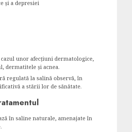
e și a depresiei
n cazul unor afecțiuni dermatologice,
l, dermatitele și acnea.
ă regulată la salină observă, în
icativă a stării lor de sănătate.
ratamentul
ază în saline naturale, amenajate în
.