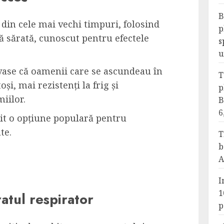
B
ă din cele mai vechi timpuri, folosind
p
ă sărată, cunoscut pentru efectele
s
u
vase că oamenii care se ascundeau în
T
și, mai rezistenți la frig și
p
iilor.
B
6
nit o opțiune populară pentru
te.
T
b
A
I
1
atul respirator
p