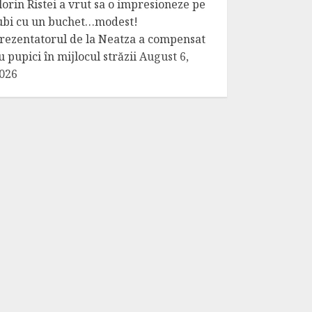
lorin Ristei a vrut sa o impresioneze pe
ubi cu un buchet…modest!
rezentatorul de la Neatza a compensat
u pupici în mijlocul străzii
August 6,
026