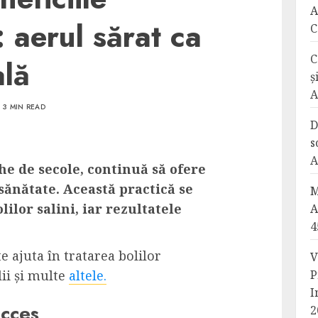
A
: aerul sărat ca
C
C
ală
ș
A
3 MIN READ
D
s
A
he de secole, continuă să ofere
sănătate. Această practică se
M
ilor salini, iar rezultatele
A
4
 ajuta în tratarea bolilor
V
lii și multe
altele.
P
I
ucces
2