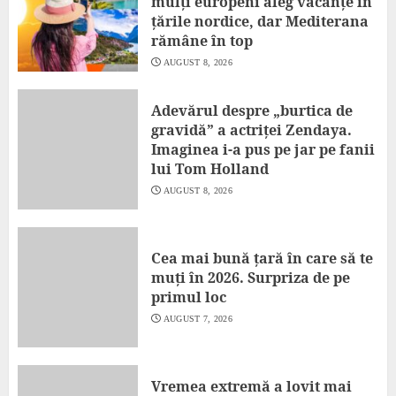
mulți europeni aleg vacanțe în
țările nordice, dar Mediterana
rămâne în top
AUGUST 8, 2026
Adevărul despre „burtica de
gravidă” a actriței Zendaya.
Imaginea i-a pus pe jar pe fanii
lui Tom Holland
AUGUST 8, 2026
Cea mai bună țară în care să te
muți în 2026. Surpriza de pe
primul loc
AUGUST 7, 2026
Vremea extremă a lovit mai