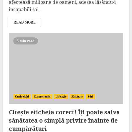
afectează milioane de oameni, adesea lăsându-i
incapabili să...
READ MORE
3 min read
Curiozități
Gastronomie
Lifestyle
Sănătate
Știri
Citește eticheta corect! Îți poate salva
sănătatea o simplă privire înainte de
cumpărături