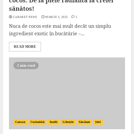
cocos: De la piele radiantă la creier
sănătos!
CABARET NEWS
MARCH 3, 2025
2
Nuca de cocos este mai mult decât un simplu
ingredient exotic în bucătărie –...
READ MORE
2 min read
Cancan
Curiozități
Inedit
Lifestyle
Sănătate
Știri