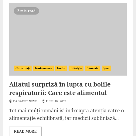
2 min read
Curiozități
Gastronomie
Inedit
Lifestyle
Sănătate
Știri
Aliatul surpriză în lupta cu bolile
respiratorii: Care este alimentul
CABARET NEWS
JUNE 10, 2025
Tot mai mulți români își îndreaptă atenția către o
alimentație echilibrată, iar medicii subliniază...
READ MORE