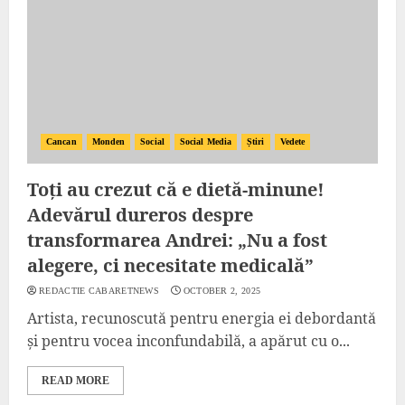
Cancan
Monden
Social
Social Media
Știri
Vedete
Toți au crezut că e dietă-minune!
Adevărul dureros despre
transformarea Andrei: „Nu a fost
alegere, ci necesitate medicală”
REDACTIE CABARETNEWS
OCTOBER 2, 2025
Artista, recunoscută pentru energia ei debordantă
și pentru vocea inconfundabilă, a apărut cu o...
READ MORE