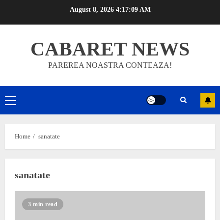
Skip
August 8, 2026
4:17:10 AM
to
content
CABARET NEWS
PAREREA NOASTRA CONTEAZA!
Primary
Menu
Home
sanatate
sanatate
3 min read