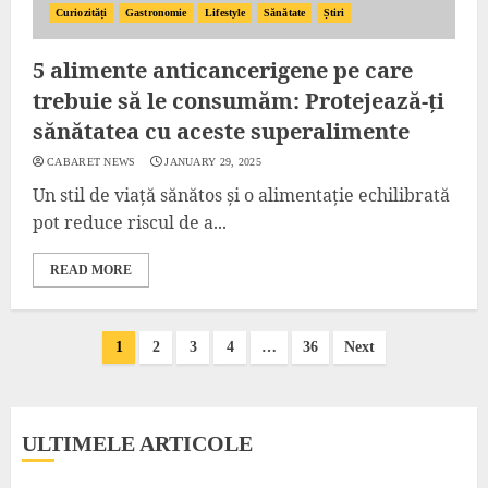
Curiozități
Gastronomie
Lifestyle
Sănătate
Știri
5 alimente anticancerigene pe care
trebuie să le consumăm: Protejează-ți
sănătatea cu aceste superalimente
CABARET NEWS
JANUARY 29, 2025
Un stil de viață sănătos și o alimentație echilibrată
pot reduce riscul de a...
READ MORE
Posts
1
2
3
4
…
36
Next
pagination
ULTIMELE ARTICOLE