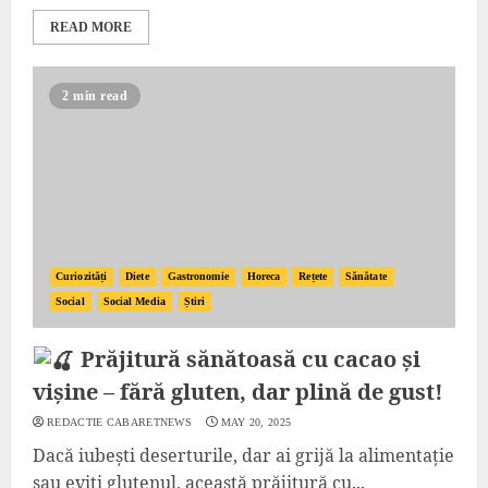
READ MORE
2 min read
Curiozități
Diete
Gastronomie
Horeca
Rețete
Sănătate
Social
Social Media
Știri
Prăjitură sănătoasă cu cacao și
vișine – fără gluten, dar plină de gust!
REDACTIE CABARETNEWS
MAY 20, 2025
Dacă iubești deserturile, dar ai grijă la alimentație
sau eviți glutenul, această prăjitură cu...