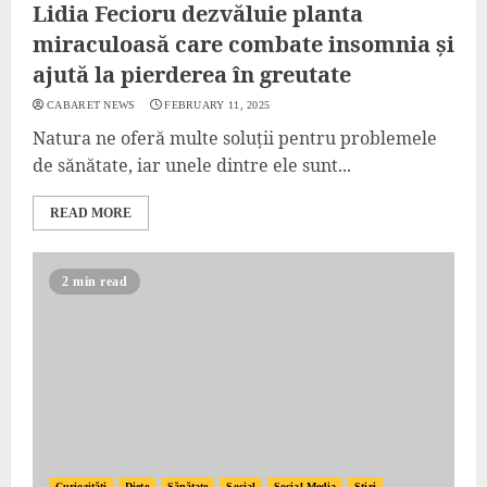
Lidia Fecioru dezvăluie planta
miraculoasă care combate insomnia și
ajută la pierderea în greutate
CABARET NEWS
FEBRUARY 11, 2025
Natura ne oferă multe soluții pentru problemele
de sănătate, iar unele dintre ele sunt...
READ MORE
2 min read
Curiozități
Diete
Sănătate
Social
Social Media
Știri