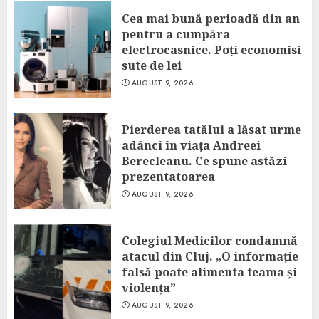
Cea mai bună perioadă din an
pentru a cumpăra
electrocasnice. Poți economisi
sute de lei
AUGUST 9, 2026
Pierderea tatălui a lăsat urme
adânci în viața Andreei
Berecleanu. Ce spune astăzi
prezentatoarea
AUGUST 9, 2026
Colegiul Medicilor condamnă
atacul din Cluj. „O informație
falsă poate alimenta teama și
violența”
AUGUST 9, 2026