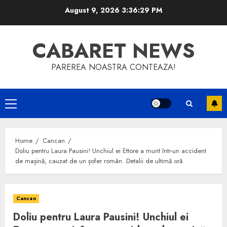
Skip
August 9, 2026
3:36:29 PM
to
content
CABARET NEWS
PAREREA NOASTRA CONTEAZA!
Primary
Menu
Home
Cancan
Doliu pentru Laura Pausini! Unchiul ei Ettore a murit într-un accident
de mașină, cauzat de un șofer român. Detalii de ultimă oră
Cancan
Doliu pentru Laura Pausini! Unchiul ei