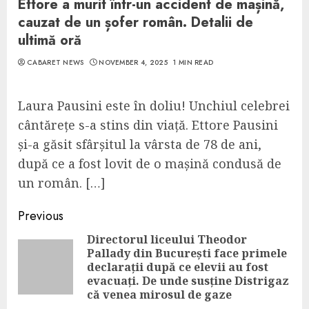
Ettore a murit într-un accident de mașină,
cauzat de un șofer român. Detalii de
ultimă oră
CABARET NEWS
NOVEMBER 4, 2025
1 MIN READ
Laura Pausini este în doliu! Unchiul celebrei
cântărețe s-a stins din viață. Ettore Pausini
și-a găsit sfârșitul la vârsta de 78 de ani,
după ce a fost lovit de o mașină condusă de
un român. […]
Continue
Previous
Reading
Directorul liceului Theodor
Pallady din București face primele
Pre
declarații după ce elevii au fost
pos
evacuați. De unde susține Distrigaz
că venea mirosul de gaze