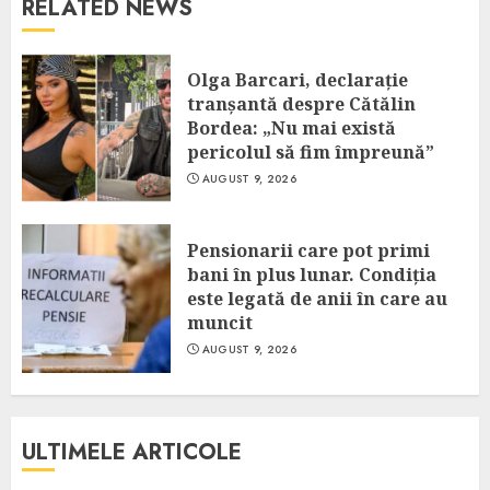
RELATED NEWS
Olga Barcari, declarație
tranșantă despre Cătălin
Bordea: „Nu mai există
pericolul să fim împreună”
AUGUST 9, 2026
Pensionarii care pot primi
bani în plus lunar. Condiția
este legată de anii în care au
muncit
AUGUST 9, 2026
ULTIMELE ARTICOLE