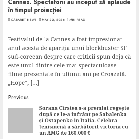
Cannes. Spectatorii au început să aplaude
în timpul proiecției
CABARET NEWS
MAY 22, 2026
1 MIN READ
Festivalul de la Cannes a fost impresionat
anul acesta de apariția unui blockbuster SF
sud-coreean despre care criticii spun deja că
este unul dintre cele mai spectaculoase
filme prezentate în ultimii ani pe Croazetă.
„Hope”, […]
Continue
Previous
Reading
Sorana Cîrstea s-a premiat regește
după ce le-a înfrânt pe Sabalenka
Pre
și Ostapenko în Italia. Celebra
pos
tenismenă a sărbătorit victoria cu
un AMG de 160.000 €