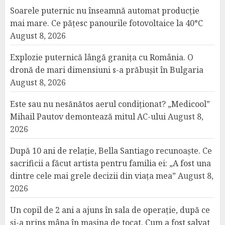
Soarele puternic nu înseamnă automat producție
mai mare. Ce pățesc panourile fotovoltaice la 40°C
August 8, 2026
Explozie puternică lângă granița cu România. O
dronă de mari dimensiuni s-a prăbușit în Bulgaria
August 8, 2026
Este sau nu nesănătos aerul condiționat? „Medicool”
Mihail Pautov demontează mitul AC-ului
August 8,
2026
După 10 ani de relație, Bella Santiago recunoaște. Ce
sacrificii a făcut artista pentru familia ei: „A fost una
dintre cele mai grele decizii din viața mea”
August 8,
2026
Un copil de 2 ani a ajuns în sala de operație, după ce
și-a prins mâna în mașina de tocat. Cum a fost salvat