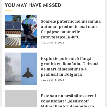
YOU MAY HAVE MISSED
Soarele puternic nu înseamnă
automat producție mai mare.
Ce pățesc panourile
fotovoltaice la 40°C
AUGUST 8, 2026
Explozie puternică lângă
granița cu România. O dronă
de mari dimensiuni s-a
prăbușit în Bulgaria
AUGUST 8, 2026
Este sau nu nesănătos aerul
condiționat? „Medicool”
Mihail Pautov demontează