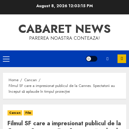
Skip
August 8, 2026
12:03:15 PM
to
content
CABARET NEWS
PAREREA NOASTRA CONTEAZA!
Primary
Menu
Home
Cancan
Filmul SF care a impresionat publicul de la Cannes. Spectatorii au
început să aplaude în timpul proiecției
Cancan
Film
Filmul SF care a impresionat publicul de la