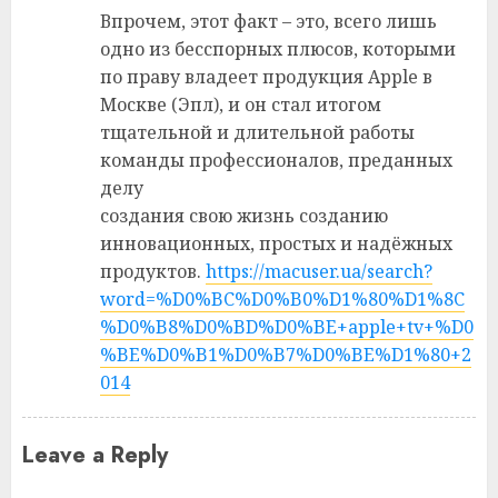
Впрочем, этот факт – это, всего лишь
одно из бесспорных плюсов, которыми
по праву владеет продукция Apple в
Москве (Эпл), и он стал итогом
тщательной и длительной работы
команды профессионалов, преданных
делу
создания свою жизнь созданию
инновационных, простых и надёжных
продуктов.
https://macuser.ua/search?
word=%D0%BC%D0%B0%D1%80%D1%8C
%D0%B8%D0%BD%D0%BE+apple+tv+%D0
%BE%D0%B1%D0%B7%D0%BE%D1%80+2
014
Leave a Reply