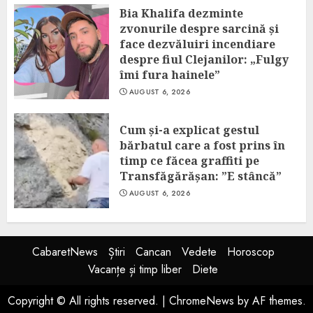
Bia Khalifa dezminte
zvonurile despre sarcină și
face dezvăluiri incendiare
despre fiul Clejanilor: „Fulgy
îmi fura hainele”
AUGUST 6, 2026
Cum și-a explicat gestul
bărbatul care a fost prins în
timp ce făcea graffiti pe
Transfăgărășan: ”E stâncă”
AUGUST 6, 2026
CabaretNews
Știri
Cancan
Vedete
Horoscop
Vacanțe și timp liber
Diete
Copyright © All rights reserved.
|
ChromeNews
by AF themes.