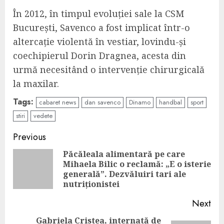
În 2012, în timpul evoluției sale la CSM
București, Savenco a fost implicat într-o
altercație violentă în vestiar, lovindu-și
coechipierul Dorin Dragnea, acesta din
urmă necesitând o intervenție chirurgicală
la maxilar.
Tags:
cabaret news
dan savenco
Dinamo
handbal
sport
stiri
vedete
Continue
Previous
Reading
Păcăleala alimentară pe care
Mihaela Bilic o reclamă: „E o isterie
Pre
generală”. Dezvăluiri tari ale
pos
nutriționistei
Next
Gabriela Cristea, internată de