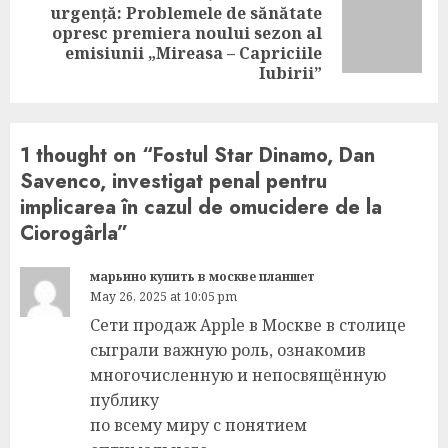
urgență: Problemele de sănătate
Next
opresc premiera noului sezon al
post:
emisiunii „Mireasa – Capriciile
Iubirii”
1 thought on “
Fostul Star Dinamo, Dan
Savenco, investigat penal pentru
implicarea în cazul de omucidere de la
Ciorogârla
”
марьино купить в москве планшет
May 26, 2025 at 10:05 pm
Сети продаж Apple в Москве в столице
сыграли важную роль, ознакомив
многочисленную и непосвящённую
публику
по всему миру с понятием