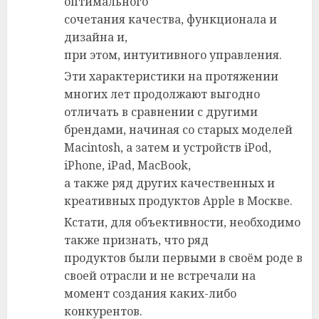
оптимального
сочетания качества, функционала и
дизайна и,
при этом, интуитивного управления.
Эти характеристики на протяжении
многих лет продолжают выгодно
отличать в сравнении с другими
брендами, начиная со старых моделей
Macintosh, а затем и устройств iPod,
iPhone, iPad, MacBook,
а также ряд других качественных и
креативных продуктов Apple в Москве.
Кстати, для объективности, необходимо
также признать, что ряд
продуктов были первыми в своём роде в
своей отрасли и не встречали на
момент создания каких-либо
конкурентов.