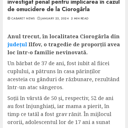
investigat penal pentru implicarea în cazul
de omucidere de la Ciorogârla
CABARET NEWS
JANUARY 23, 2024
2 MIN READ
Anul trecut, în localitatea Ciorogârla din
județul
Ilfov, o tragedie de proporții avea
loc într-o familie nevinovată.
Un bărbat de 37 de ani, fost iubit al fiicei
cuplului, a pătruns în casa părinților
acesteia cu gânduri de răzbunare, rezultând
într-un atac sângeros.
Soții în vârstă de 50 și, respectiv, 52 de ani
au fost înjunghiați, iar mama a pierit, în
timp ce tatăl a fost grav rănit. În mijlocul
ororii, adolescentul lor de 17 ani a sunat