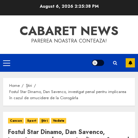
Skip
August 6, 2026
2:25:39 PM
to
content
CABARET NEWS
PAREREA NOASTRA CONTEAZA!
Primary
Menu
Home
Știri
Fostul Star Dinamo, Dan Savenco, investigat penal pentru implicarea
în cazul de omucidere de la Ciorogârla
Cancan
Sport
Știri
Vedete
Fostul Star Dinamo, Dan Savenco,