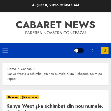
Skip
August 8, 2026
9:13:45 AM
to
content
CABARET NEWS
PAREREA NOASTRA CONTEAZA!
Primary
Menu
Home
Cancan
Kanye West și-a schimbat din nou numele. Cum îl cheamă acum pe
rapper
Cancan
Știri externe
Kanye West și-a schimbat din nou numele.