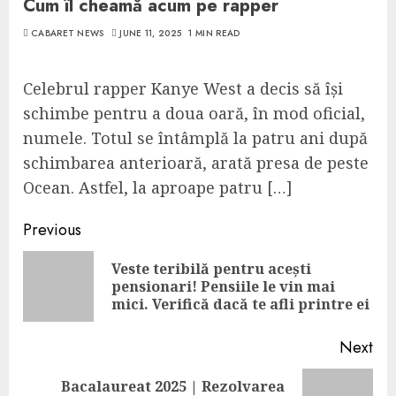
Cum îl cheamă acum pe rapper
CABARET NEWS
JUNE 11, 2025
1 MIN READ
Celebrul rapper Kanye West a decis să își
schimbe pentru a doua oară, în mod oficial,
numele. Totul se întâmplă la patru ani după
schimbarea anterioară, arată presa de peste
Ocean. Astfel, la aproape patru […]
Continue
Previous
Reading
Veste teribilă pentru acești
Pre
pensionari! Pensiile le vin mai
pos
mici. Verifică dacă te afli printre ei
Next
Bacalaureat 2025 | Rezolvarea