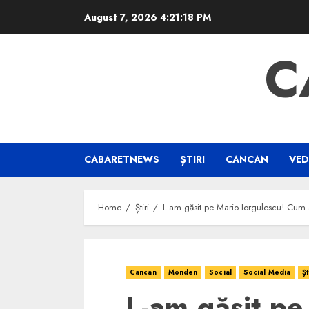
Skip
August 7, 2026
4:21:19 PM
to
content
C
CABARETNEWS
ȘTIRI
CANCAN
VED
Home
Știri
L-am găsit pe Mario Iorgulescu! Cum a
Cancan
Monden
Social
Social Media
Șt
L-am găsit pe