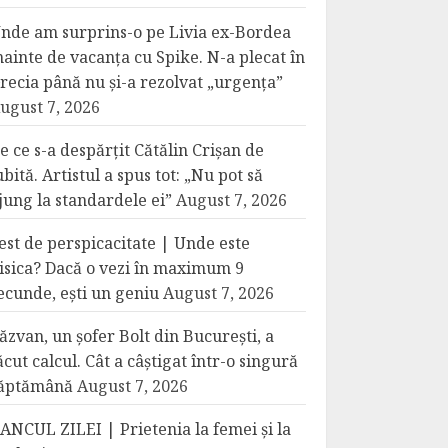
nde am surprins-o pe Livia ex-Bordea
nainte de vacanța cu Spike. N-a plecat în
recia până nu și-a rezolvat „urgența”
ugust 7, 2026
e ce s-a despărțit Cătălin Crișan de
ubită. Artistul a spus tot: „Nu pot să
jung la standardele ei”
August 7, 2026
est de perspicacitate | Unde este
isica? Dacă o vezi în maximum 9
ecunde, ești un geniu
August 7, 2026
ăzvan, un șofer Bolt din București, a
ăcut calcul. Cât a câștigat într-o singură
ăptămână
August 7, 2026
ANCUL ZILEI | Prietenia la femei și la