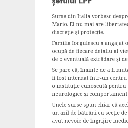
șefului LPF
Surse din Italia vorbesc despr
Mario. El nu mai are libertate
discreție și protecție.
Familia Iorgulescu a angajat o 
ocupă de fiecare detaliu al vieț
de o eventuală extrădare și d
Se pare că, înainte de a fi mu
fi fost internat într-un centr
o instituție cunoscută pentru
neurologice și comportamenta
Unele surse spun chiar că acel
un azil de bătrâni cu secție de 
avut nevoie de îngrijire medi