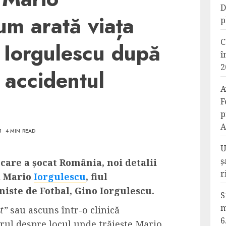
D
um arată viața
p
C
o Iorgulescu după
î
2
 accidentul
A
F
p
A
5
4 MIN READ
U
ș
 care a șocat România, noi detalii
r
ui Mario
Iorgulescu
, fiul
niste de Fotbal, Gino Iorgulescu.
S
m
t”
sau ascuns într-o clinică
6
ărul despre locul unde trăiește Mario