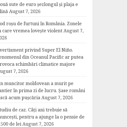
ouă sute de euro șezlongul și plaja e
lină
August 7, 2026
od roșu de furtuni în România. Zonele
n care vremea lovește violent
August 7,
026
vertisment privind Super El Niño.
enomenul din Oceanul Pacific ar putea
rovoca schimbări climatice majore
ugust 7, 2026
n muncitor moldovean a murit pe
antier în prima zi de lucru. Șase români
iscă acum pușcăria
August 7, 2026
tudiu de caz. Câți ani trebuie să
uncești, pentru a ajunge la o pensie de
.500 de lei
August 7, 2026