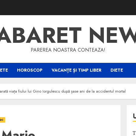
ABARET NE
PAREREA NOASTRA CONTEAZA!
ETE
HOROSCOP
VACANȚE ȘI TIMP LIBER
DIETE
rată viața fiului lui Gino Iorgulescu după șase ani de la accidentul mortal
iri
 Mario
T