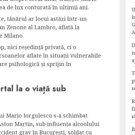
ea de lux conturată în ultimii ani.
U
î
, tânărul ar locui astăzi într-un
G
San Zenone al Lambro, aflată la
A
e Milano.
D
p, nici reședință privată, ci o
i
rsoanelor aflate în situații vulnerabile
a
re psihologică și sprijin în
T
p
tal la o viață sub
s
R
f
lui Mario Iorgulescu s-a schimbat
s
 Aston Martin, sub influența alcoolului
B
ccident grav în București, soldat cu