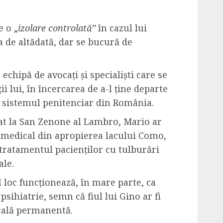
e o „
izolare controlată”
în cazul lui
a de altădată, dar se bucură de
echipă de avocați și specialiști care se
ii lui, în încercarea de a-l ține departe
e sistemul penitenciar din România.
tat la San Zenone al Lambro, Mario ar
u medical din apropierea lacului Como,
 tratamentul pacienților cu tulburări
le.
 loc funcționează, în mare parte, ca
psihiatrie, semn că fiul lui Gino ar fi
cală permanentă.