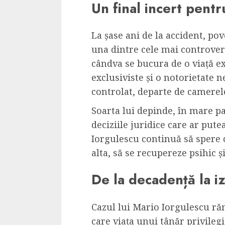
Un final incert pentr
La șase ani de la accident, p
una dintre cele mai controver
cândva se bucura de o viață ex
exclusiviste și o notorietate 
controlat, departe de camerel
Soarta lui depinde, în mare pa
deciziile juridice care ar putea
Iorgulescu continuă să spere c
alta, să se recupereze psihic ș
De la decadență la i
Cazul lui Mario Iorgulescu ră
care viața unui tânăr privileg