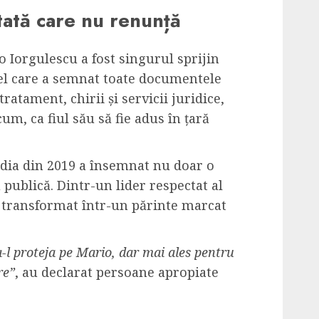
tată care nu renunță
o Iorgulescu a fost singurul sprijin
 cel care a semnat toate documentele
ratament, chirii și servicii juridice,
cum, ca fiul său să fie adus în țară
edia din 2019 a însemnat nu doar o
 publică. Dintr-un lider respectat al
 transformat într-un părinte marcat
a-l proteja pe Mario, dar mai ales pentru
re”
, au declarat persoane apropiate