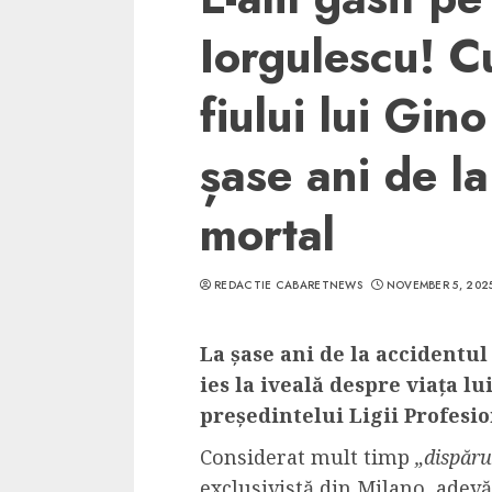
Iorgulescu! C
fiului lui Gin
șase ani de la
mortal
REDACTIE CABARETNEWS
NOVEMBER 5, 202
La șase ani de la accidentul
ies la iveală despre viața l
președintelui Ligii Profesio
Considerat mult timp
„dispăru
exclusivistă din Milano, adev