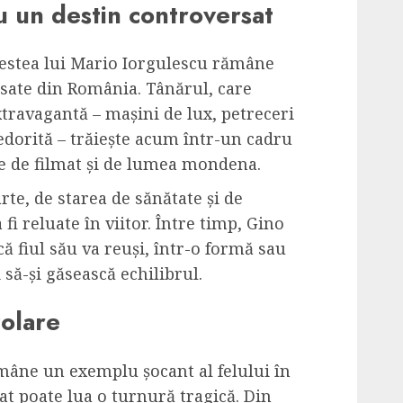
u un destin controversat
ovestea lui Mario Iorgulescu rămâne
sate din România. Tânărul, care
travagantă – mașini de lux, petreceri
nedorită – trăiește acum într-un cadru
e de filmat și de lumea mondena.
rte, de starea de sănătate și de
 fi reluate în viitor. Între timp, Gino
ă fiul său va reuși, într-o formă sau
i să-și găsească echilibrul.
zolare
mâne un exemplu șocant al felului în
iat poate lua o turnură tragică. Din