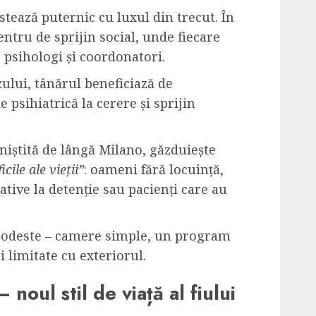
stează puternic cu luxul din trecut. În
entru de sprijin social, unde fiecare
 psihologi și coordonatori.
zului, tânărul beneficiază de
e psihiatrică la cerere și sprijin
iniștită de lângă Milano, găzduiește
icile ale vieții”
: oameni fără locuință,
ative la detenție sau pacienți care au
 modeste – camere simple, un program
i limitate cu exteriorul.
 noul stil de viață al fiului