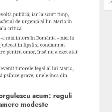
b
voltă publică, iar la scurt timp,
nsferul de urgență al lui Mario în
lă critică.
s-a mai întors în România – nici la
t judecat în lipsă și condamnat
oare pentru omor, însă nu a executat
evenit tutorele legal al lui Mario,
 psihice grave, unele încă din
orgulescu acum: reguli
i camere modeste