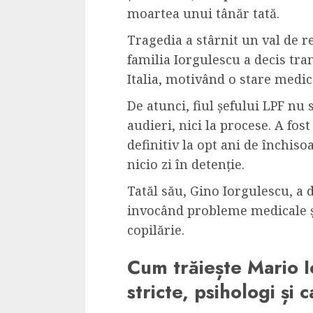
moartea unui tânăr tată.
Tragedia a stârnit un val de re
familia Iorgulescu a decis tra
Italia, motivând o stare medica
De atunci, fiul șefului LPF nu 
audieri, nici la procese. A fos
definitiv la opt ani de închis
nicio zi în detenție.
Tatăl său, Gino Iorgulescu, a d
invocând probleme medicale și
copilărie.
Cum trăiește Mario I
stricte, psihologi ș