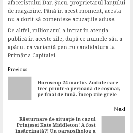
afaceristului Dan Șucu, proprietarul lanțului
de magazine. Până în acest moment, acesta
nu a dorit să comenteze acuzațiile aduse.
De altfel, milionarul a intrat în atenția
publică în aceste zile, după ce numele său a
apărut ca variantă pentru candidatura la
Primăria Capitalei.
Continue
Previous
Reading
Horoscop 24 martie. Zodiile care
Pre
trec printr-o perioadă de coșmar,
pos
pe final de lună. Încep zile grele
Next
Răsturnare de situaţie în cazul
Prinţesei Kate Middleton! A fost
Next
însărcinată?! Un parapsiholog a