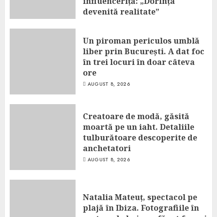
influenceriță: „Dorința
devenită realitate”
AUGUST 8, 2026
Un piroman periculos umblă
liber prin București. A dat foc
în trei locuri în doar câteva
ore
AUGUST 8, 2026
Creatoare de modă, găsită
moartă pe un iaht. Detaliile
tulburătoare descoperite de
anchetatori
AUGUST 8, 2026
Natalia Mateuț, spectacol pe
plajă în Ibiza. Fotografiile în