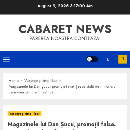
Skip
August 9, 2026
3:17:00 AM
to
content
CABARET NEWS
PAREREA NOASTRA CONTEAZA!
Primary
Menu
Home
Vacanțe și timp liber
Magazinele lui Dan Șucu, promoții false. Țeapa dată de milionarul
care vrea să intre în politică
Vacanțe și timp liber
Magazinele lui Dan Șucu, promoții false.