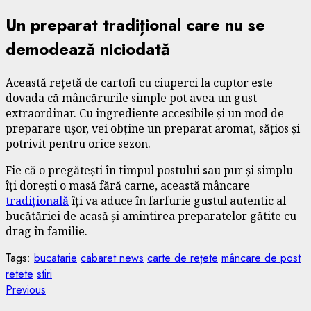
Un preparat tradițional care nu se
demodează niciodată
Această rețetă de cartofi cu ciuperci la cuptor este
dovada că mâncărurile simple pot avea un gust
extraordinar. Cu ingrediente accesibile și un mod de
preparare ușor, vei obține un preparat aromat, sățios și
potrivit pentru orice sezon.
Fie că o pregătești în timpul postului sau pur și simplu
îți dorești o masă fără carne, această mâncare
tradițională
îți va aduce în farfurie gustul autentic al
bucătăriei de acasă și amintirea preparatelor gătite cu
drag în familie.
Tags:
bucatarie
cabaret news
carte de rețete
mâncare de post
retete
stiri
Continue
Previous
Previous
post: