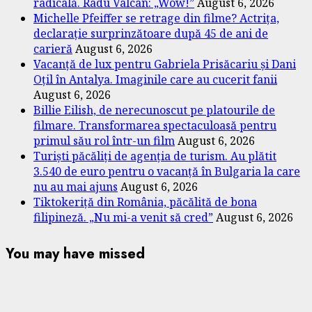
radicală. Radu Vâlcan: „Wow!”
August 6, 2026
Michelle Pfeiffer se retrage din filme? Actrița,
declarație surprinzătoare după 45 de ani de
carieră
August 6, 2026
Vacanță de lux pentru Gabriela Prisăcariu și Dani
Oțil în Antalya. Imaginile care au cucerit fanii
August 6, 2026
Billie Eilish, de nerecunoscut pe platourile de
filmare. Transformarea spectaculoasă pentru
primul său rol într-un film
August 6, 2026
Turiști păcăliți de agenția de turism. Au plătit
3.540 de euro pentru o vacanță în Bulgaria la care
nu au mai ajuns
August 6, 2026
Tiktokeriță din România, păcălită de bona
filipineză. „Nu mi-a venit să cred”
August 6, 2026
You may have missed