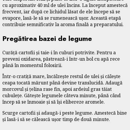
cu aproximativ 40 ml de ulei încins. La început amestecă
frecvent, iar după ce lichidul lăsat de ele începe să se
evapore, lasă-le să se rumenească ușor. Această etapă
contribuie semnificativ la aroma finală a preparatului.
Pregătirea bazei de legume
Curăță cartofii și taie-i în cuburi potrivite. Pentru a
preveni oxidarea, păstrează-i într-un bol cu apă rece
până în momentul folosirii.
Într-o cratiță mare, încălzește restul de ulei și călește
ceapa tocată mărunt până devine translucidă. Adaugă
morcovul și țelina rase fin, apoi ardeiul gras tăiat
cubulețe. Gătește legumele câteva minute, până când
încep să se înmoaie și să își elibereze aromele.
Scurge cartofii și adaugă-i peste legume. Amestecă bine
și lasă-i să se călească ușor timp de două minute.