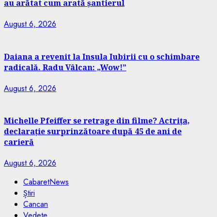
au arătat cum arată șantierul
August 6, 2026
Daiana a revenit la Insula Iubirii cu o schimbare
radicală. Radu Vâlcan: „Wow!”
August 6, 2026
Michelle Pfeiffer se retrage din filme? Actrița,
declarație surprinzătoare după 45 de ani de
carieră
August 6, 2026
CabaretNews
Știri
Cancan
Vedete