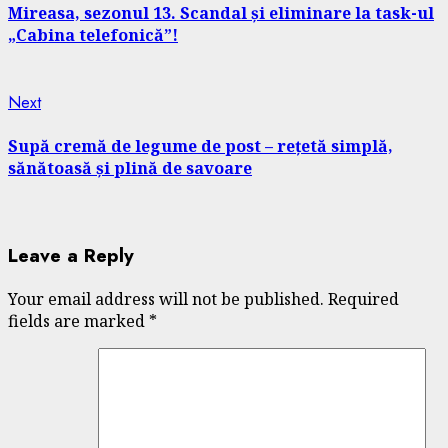
Reading
Mireasa, sezonul 13. Scandal și eliminare la task-ul
„Cabina telefonică”!
Next
Next
post:
Supă cremă de legume de post – rețetă simplă,
sănătoasă și plină de savoare
Leave a Reply
Your email address will not be published.
Required
fields are marked
*