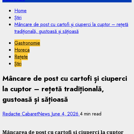
Home
Știri
Mâncare de post cu cartofi și ciuperci la cuptor – rețetă
tradițională, gustoasă și sățioasă
Gastronomie
Horeca
Rețete
Știri
Mâncare de post cu cartofi și ciuperci
la cuptor – rețetă tradițională,
gustoasă și sățioasă
Redactie CabaretNews
June 4, 2026
4 min read
Mâncarea de post cu cartofi și ciuperci la cuptor