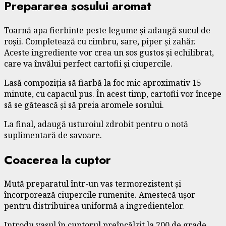
Prepararea sosului aromat
Toarnă apa fierbinte peste legume și adaugă sucul de
roșii. Completează cu cimbru, sare, piper și zahăr.
Aceste ingrediente vor crea un sos gustos și echilibrat,
care va învălui perfect cartofii și ciupercile.
Lasă compoziția să fiarbă la foc mic aproximativ 15
minute, cu capacul pus. În acest timp, cartofii vor începe
să se gătească și să preia aromele sosului.
La final, adaugă usturoiul zdrobit pentru o notă
suplimentară de savoare.
Coacerea la cuptor
Mută preparatul într-un vas termorezistent și
încorporează ciupercile rumenite. Amestecă ușor
pentru distribuirea uniformă a ingredientelor.
Introdu vasul în cuptorul preîncălzit la 200 de grade