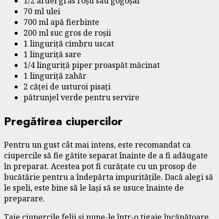
1/2 ardei gras roșu sau gogoșar
70 ml ulei
700 ml apă fierbinte
200 ml suc gros de roșii
1 linguriță cimbru uscat
1 linguriță sare
1/4 linguriță piper proaspăt măcinat
1 linguriță zahăr
2 căței de usturoi pisați
pătrunjel verde pentru servire
Pregătirea ciupercilor
Pentru un gust cât mai intens, este recomandat ca
ciupercile să fie gătite separat înainte de a fi adăugate
în preparat. Acestea pot fi curățate cu un prosop de
bucătărie pentru a îndepărta impuritățile. Dacă alegi să
le speli, este bine să le lași să se usuce înainte de
preparare.
Taie ciupercile felii și pune-le într-o tigaie încăpătoare