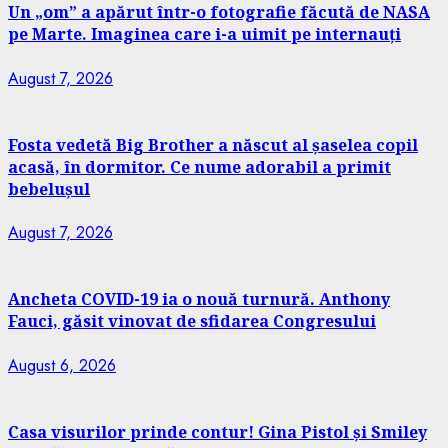
Un „om” a apărut într-o fotografie făcută de NASA
pe Marte. Imaginea care i-a uimit pe internauți
August 7, 2026
Fosta vedetă Big Brother a născut al șaselea copil
acasă, în dormitor. Ce nume adorabil a primit
bebelușul
August 7, 2026
Ancheta COVID-19 ia o nouă turnură. Anthony
Fauci, găsit vinovat de sfidarea Congresului
August 6, 2026
Casa visurilor prinde contur! Gina Pistol și Smiley