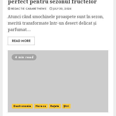
perfect pentru sezonul fructelor
REDACTIE CABARETNEWS
JULY 30, 2026
Atunci când smochinele proaspete sunt în sezon,
merită transformate într-un desert delicat și
parfumat....
READ MORE
4 min read
Gastronomie
Horeca
Rețete
Știri