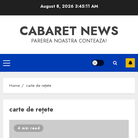
Skip
August 8, 2026
3:45:12 AM
to
content
CABARET NEWS
PAREREA NOASTRA CONTEAZA!
Primary
Menu
Home
carte de rețete
carte de rețete
4 min read