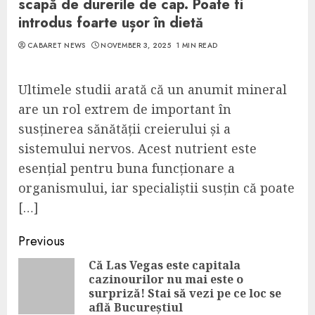
scapă de durerile de cap. Poate fi
introdus foarte ușor în dietă
CABARET NEWS
NOVEMBER 3, 2025
1 MIN READ
Ultimele studii arată că un anumit mineral
are un rol extrem de important în
susținerea sănătății creierului și a
sistemului nervos. Acest nutrient este
esențial pentru buna funcționare a
organismului, iar specialiștii susțin că poate
[…]
Continue
Previous
Reading
Că Las Vegas este capitala
cazinourilor nu mai este o
Pre
surpriză! Stai să vezi pe ce loc se
pos
află Bucureștiul