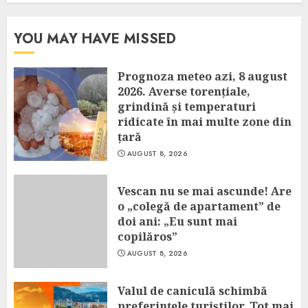
YOU MAY HAVE MISSED
Prognoza meteo azi, 8 august
2026. Averse torențiale,
grindină și temperaturi
ridicate în mai multe zone din
țară
AUGUST 8, 2026
Vescan nu se mai ascunde! Are
o „colegă de apartament” de
doi ani: „Eu sunt mai
copilăros”
AUGUST 8, 2026
Valul de caniculă schimbă
preferințele turiștilor. Tot mai