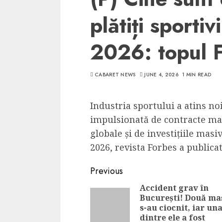
plătiți sportiv
2026: topul 
CABARET NEWS
JUNE 4, 2026
1 MIN READ
Industria sportului a atins no
impulsionată de contracte mas
globale și de investițiile masi
2026, revista Forbes a publicat 
Continue
Previous
Reading
Accident grav în
București! Două ma
s-au ciocnit, iar un
dintre ele a fost