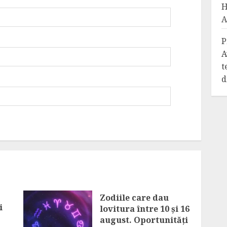
H
A
P
A
t
d
Zodiile care dau
i
lovitura între 10 și 16
august. Oportunități