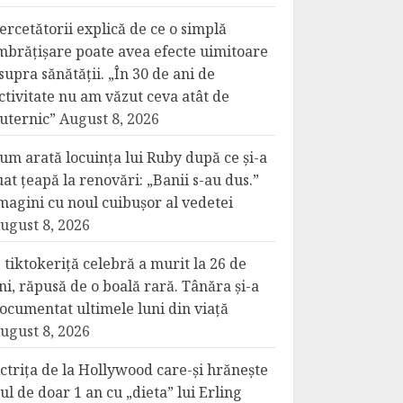
ercetătorii explică de ce o simplă
mbrățișare poate avea efecte uimitoare
supra sănătății. „În 30 de ani de
ctivitate nu am văzut ceva atât de
uternic”
August 8, 2026
um arată locuința lui Ruby după ce și-a
uat țeapă la renovări: „Banii s-au dus.”
magini cu noul cuibușor al vedetei
ugust 8, 2026
 tiktokeriță celebră a murit la 26 de
ni, răpusă de o boală rară. Tânăra și-a
ocumentat ultimele luni din viață
ugust 8, 2026
ctrița de la Hollywood care-și hrănește
iul de doar 1 an cu „dieta” lui Erling