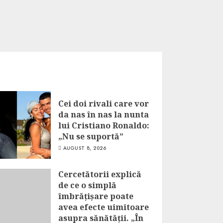
Cei doi rivali care vor
da nas în nas la nunta
lui Cristiano Ronaldo:
„Nu se suportă”
AUGUST 8, 2026
Cercetătorii explică
de ce o simplă
îmbrățișare poate
avea efecte uimitoare
asupra sănătății. „În