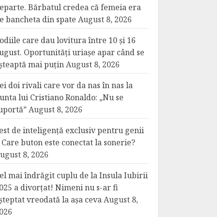
eparte. Bărbatul credea că femeia era
e bancheta din spate
August 8, 2026
odiile care dau lovitura între 10 și 16
ugust. Oportunități uriașe apar când se
șteaptă mai puțin
August 8, 2026
ei doi rivali care vor da nas în nas la
unta lui Cristiano Ronaldo: „Nu se
uportă”
August 8, 2026
est de inteligență exclusiv pentru genii
 Care buton este conectat la sonerie?
ugust 8, 2026
el mai îndrăgit cuplu de la Insula Iubirii
025 a divorțat! Nimeni nu s-ar fi
șteptat vreodată la așa ceva
August 8,
026