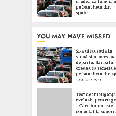
credea că femeia 
pe bancheta din
spate
AUGUST 8, 2026
YOU MAY HAVE MISSED
Și-a uitat soția la
vamă și a mers ma
departe. Bărbatul
credea că femeia 
pe bancheta din s
AUGUST 8, 2026
Test de inteligență
exclusiv pentru ge
| Care buton este
conectat la soneri