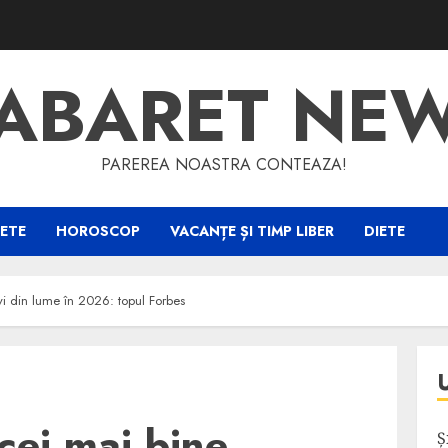
ABARET NE
PAREREA NOASTRA CONTEAZA!
ETE
HOROSCOP
VACANȚE ȘI TIMP LIBER
DIETE
tivi din lume în 2026: topul Forbes
cei mai bine
Ș