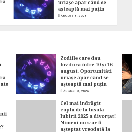
era
uriașe apar când se
așteaptă mai puțin
AUGUST 8, 2026
Zodiile care dau
i
lovitura între 10 și 16
august. Oportunități
era
uriașe apar când se
pate
așteaptă mai puțin
AUGUST 8, 2026
Cel mai îndrăgit
cuplu de la Insula
nii
Iubirii 2025 a divorțat!
Nimeni nu s-ar fi
e?
așteptat vreodată la