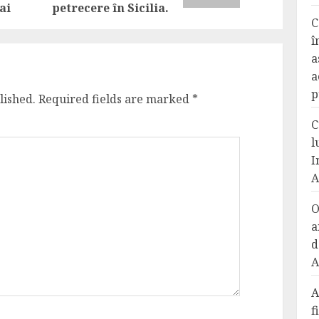
ai
petrecere în Sicilia.
C
î
a
a
p
lished.
Required fields are marked
*
C
l
I
A
O
a
d
A
A
f