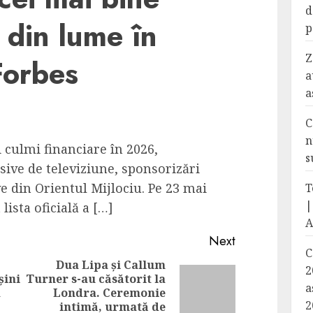
d
i din lume în
p
Z
Forbes
a
a
C
n
i culmi financiare în 2026,
s
ive de televiziune, sponsorizări
ve din Orientul Mijlociu. Pe 23 mai
T
|
lista oficială a […]
A
Next
C
Dua Lipa și Callum
2
șini
Turner s-au căsătorit la
Previous
Next
a
a
Londra. Ceremonie
2
post:
post:
intimă, urmată de