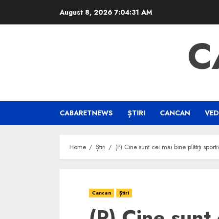
Skip
August 8, 2026
7:04:32 AM
to
content
C
CABARETNEWS
ȘTIRI
CANCAN
VED
Home
Știri
(P) Cine sunt cei mai bine plătiți spor
Cancan
Știri
(P) Cine sunt 