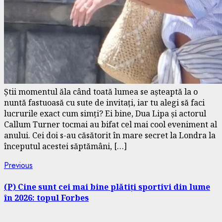
Știi momentul ăla când toată lumea se așteaptă la o
nuntă fastuoasă cu sute de invitați, iar tu alegi să faci
lucrurile exact cum simți? Ei bine, Dua Lipa și actorul
Callum Turner tocmai au bifat cel mai cool eveniment al
anului. Cei doi s-au căsătorit în mare secret la Londra la
începutul acestei săptămâni, […]
Continue
Previous
Previous
post:
Reading
(P) Cine sunt cei mai bine plătiți sportivi din lume
în 2026: topul Forbes