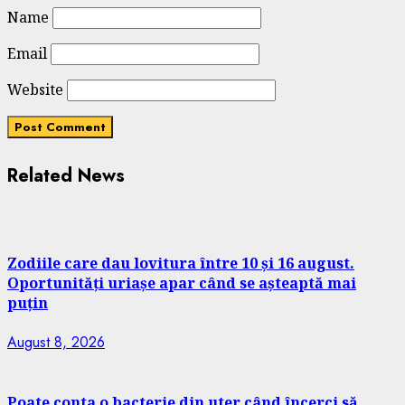
Name
Email
Website
Related News
Zodiile care dau lovitura între 10 și 16 august.
Oportunități uriașe apar când se așteaptă mai
puțin
August 8, 2026
Poate conta o bacterie din uter când încerci să