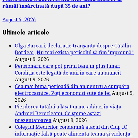
rămâi însărcinată după 35 de ani?
August 6, 2026
Ultimele articole
Olga Barcari, declarație tranșantă despre Cătălin
Bordea: „Nu mai există pericolul să fim împreună”
August 9, 2026
Pensionarii care pot primi bani în plus lunar.
Condiția este legată de anii în care au muncit
August 9, 2026
Cea mai bună perioadă din an pentru a cumpăra
electrocasnice. Poți economisi sute de lei
August 9,
2026
Pierderea tatălui a lăsat urme adânci în viața
Andreei Berecleanu. Ce spune astăzi
prezentatoarea
August 9, 2026
Colegiul Medicilor condamnă atacul din Cluj. „O
informație falsă poate alimenta teama și violența”