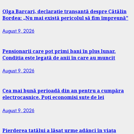
Olga Barcari, declarație tranșantă despre Cătălin
Bordea: „Nu mai există pericolul să fim împreună”
August 9, 2026
Pensionarii care pot primi bani în plus lunar.
Condiția este legată de anii în care au muncit
August 9, 2026
Cea mai bună perioadă din an pentru a cumpăra
electrocasnice. Poți economisi sute de lei
August 9, 2026
Pierderea tatălui a lăsat urme adânci în viața