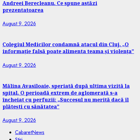
Andreei Berecleanu. Ce spune astăzi
prezentatoarea
August 9, 2026
Colegiul Medicilor condamnă atacul din Cluj. „O
informație falsă poate alimenta teama și violența”
August 9, 2026
Mălina Avasiloaie, speriată după ultima vizită la
spital. O perioadă extrem de aglomerată s-a
încheiat cu perfuzii: „Succesul nu merită dacă îl
plătești cu sănătatea”
August 9, 2026
CabaretNews
Știri