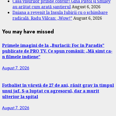
Casa visurilor prinde contur! Gina Pistol și Smiley
au arătat cum arată șantierul
August 6, 2026
Daiana a revenit la Insula Iubirii cu o schimbare
radicală. Radu Vâlcan: „Wow!”
August 6, 2026
You may have missed
Primele imagini de la „Burlacii: Foc în Paradis”
publicate de PRO TV. Ce spun românii: „Mă simt ca-
n filmele indiene”
August 7, 2026
Fotbalist în vârstă de 27 de ani, rănit grav în timpul
unui jaf. S-a luptat cu agresorul, dar a murit
ulterior la spital
August 7, 2026