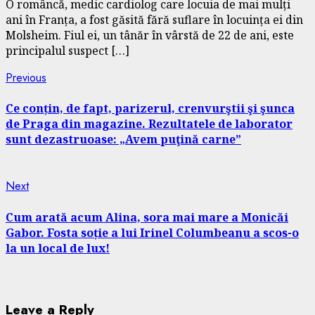
O româncă, medic cardiolog care locuia de mai mulți
ani în Franța, a fost găsită fără suflare în locuința ei din
Molsheim. Fiul ei, un tânăr în vârstă de 22 de ani, este
principalul suspect […]
Continue
Previous
Previous
post:
Reading
Ce conțin, de fapt, parizerul, crenvurştii şi şunca
de Praga din magazine. Rezultatele de laborator
sunt dezastruoase: „Avem puţină carne”
Next
Next
post:
Cum arată acum Alina, sora mai mare a Monicăi
Gabor. Fosta soție a lui Irinel Columbeanu a scos-o
la un local de lux!
Leave a Reply