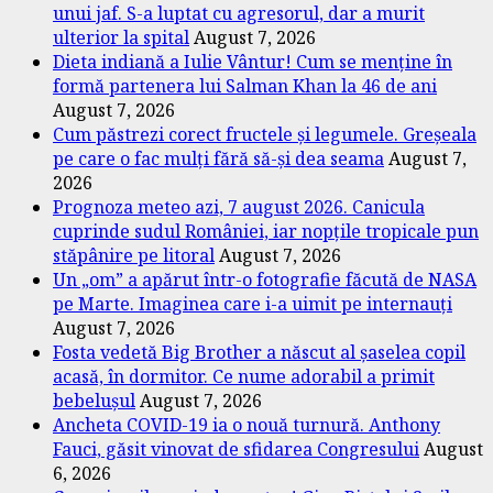
unui jaf. S-a luptat cu agresorul, dar a murit
ulterior la spital
August 7, 2026
Dieta indiană a Iulie Vântur! Cum se menține în
formă partenera lui Salman Khan la 46 de ani
August 7, 2026
Cum păstrezi corect fructele și legumele. Greșeala
pe care o fac mulți fără să-și dea seama
August 7,
2026
Prognoza meteo azi, 7 august 2026. Canicula
cuprinde sudul României, iar nopțile tropicale pun
stăpânire pe litoral
August 7, 2026
Un „om” a apărut într-o fotografie făcută de NASA
pe Marte. Imaginea care i-a uimit pe internauți
August 7, 2026
Fosta vedetă Big Brother a născut al șaselea copil
acasă, în dormitor. Ce nume adorabil a primit
bebelușul
August 7, 2026
Ancheta COVID-19 ia o nouă turnură. Anthony
Fauci, găsit vinovat de sfidarea Congresului
August
6, 2026