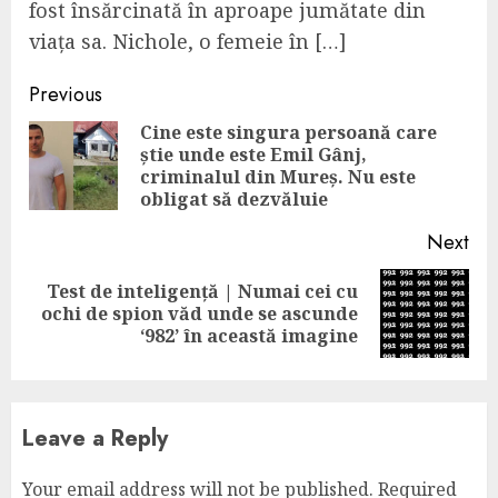
fost însărcinată în aproape jumătate din
viața sa. Nichole, o femeie în […]
Continue
Previous
Reading
Cine este singura persoană care
știe unde este Emil Gânj,
Pre
criminalul din Mureș. Nu este
pos
obligat să dezvăluie
Next
Test de inteligență | Numai cei cu
Next
ochi de spion văd unde se ascunde
post:
‘982’ în această imagine
Leave a Reply
Your email address will not be published.
Required