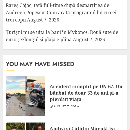
Rareș Cojoc, tată full-time după despărțirea de
Andreea Popescu. Cum arată programul lui cu cei
trei copii
August 7, 2026
Turiștii nu se uită la bani în Mykonos. Două sute de
euro șezlongul și plaja e plină
August 7, 2026
YOU MAY HAVE MISSED
Accident cumplit pe DN 67. Un
bărbat de doar 33 de ani și-a
pierdut viața
AUGUST 7, 2026
Andra și Cătălin Măruță își