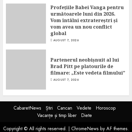
Profețiile Babei Vanga pentru
următoarele luni din 2026.
Vom întâlni extratereștri și
vom avea un nou conflict
global
AUGUST 7, 2026
Partenerul neobișnuit al lui
Brad Pitt pe platourile de
filmare: „Este vedeta filmului”
AUGUST 7, 2026
CabaretNews
Știri
Cancan
Vedete
Horoscop
Vacanțe și timp liber
Diete
Copyright © All rights reserved.
|
ChromeNews
by AF themes.