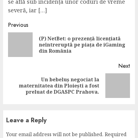
se află sub incidența unor coduri de vreme
severă, iar […]
Continue
Previous
Reading
(P) NetBet: o prezență licențiată
Pre
neîntreruptă pe piața de iGaming
pos
din România
Next
Un bebeluș negociat la
Next
maternitatea din Ploiești a fost
post:
preluat de DGASPC Prahova.
Leave a Reply
Your email address will not be published.
Required