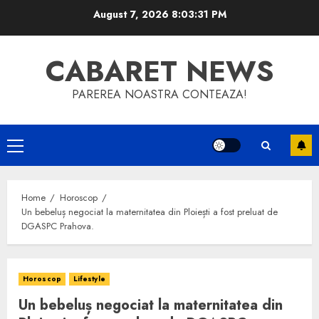
Skip
August 7, 2026
8:03:32 PM
to
content
CABARET NEWS
PAREREA NOASTRA CONTEAZA!
Primary
Menu
Home
Horoscop
Un bebeluș negociat la maternitatea din Ploiești a fost preluat de
DGASPC Prahova.
Horoscop
Lifestyle
Un bebeluș negociat la maternitatea din