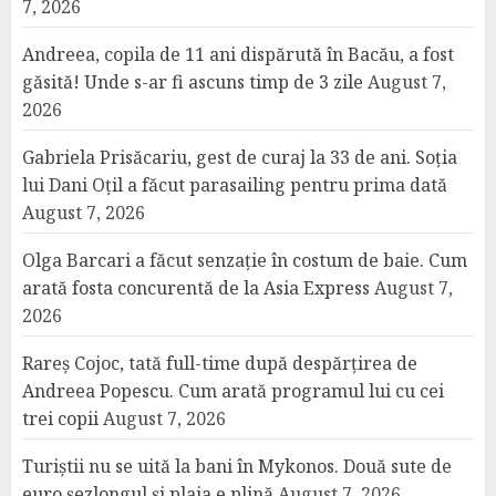
7, 2026
Andreea, copila de 11 ani dispărută în Bacău, a fost
găsită! Unde s-ar fi ascuns timp de 3 zile
August 7,
2026
Gabriela Prisăcariu, gest de curaj la 33 de ani. Soția
lui Dani Oțil a făcut parasailing pentru prima dată
August 7, 2026
Olga Barcari a făcut senzație în costum de baie. Cum
arată fosta concurentă de la Asia Express
August 7,
2026
Rareș Cojoc, tată full-time după despărțirea de
Andreea Popescu. Cum arată programul lui cu cei
trei copii
August 7, 2026
Turiștii nu se uită la bani în Mykonos. Două sute de
euro șezlongul și plaja e plină
August 7, 2026