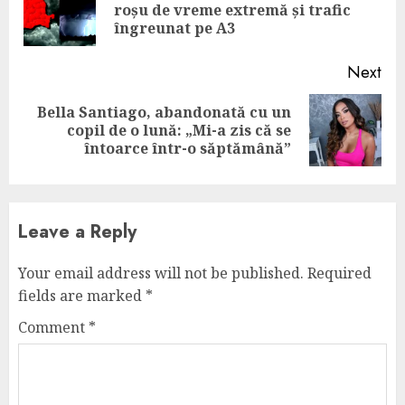
Pre
roșu de vreme extremă și trafic
pos
îngreunat pe A3
Next
Bella Santiago, abandonată cu un
Next
copil de o lună: „Mi-a zis că se
post:
întoarce într-o săptămână”
Leave a Reply
Your email address will not be published.
Required
fields are marked
*
Comment
*