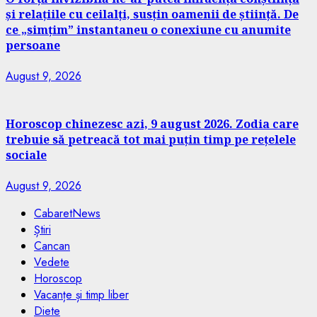
și relațiile cu ceilalți, susțin oamenii de știință. De
ce „simțim” instantaneu o conexiune cu anumite
persoane
August 9, 2026
Horoscop chinezesc azi, 9 august 2026. Zodia care
trebuie să petreacă tot mai puțin timp pe rețelele
sociale
August 9, 2026
CabaretNews
Știri
Cancan
Vedete
Horoscop
Vacanțe și timp liber
Diete