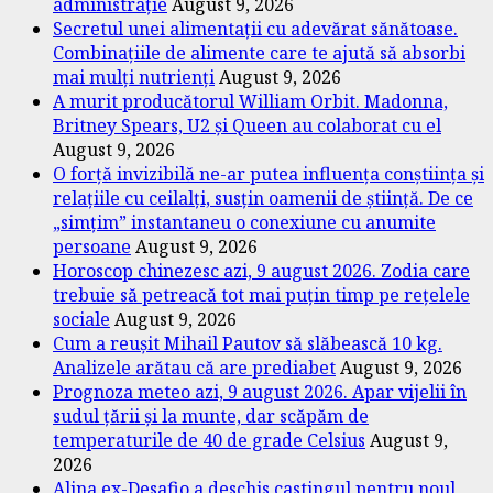
administrație
August 9, 2026
Secretul unei alimentații cu adevărat sănătoase.
Combinațiile de alimente care te ajută să absorbi
mai mulți nutrienți
August 9, 2026
A murit producătorul William Orbit. Madonna,
Britney Spears, U2 și Queen au colaborat cu el
August 9, 2026
O forță invizibilă ne-ar putea influența conștiința și
relațiile cu ceilalți, susțin oamenii de știință. De ce
„simțim” instantaneu o conexiune cu anumite
persoane
August 9, 2026
Horoscop chinezesc azi, 9 august 2026. Zodia care
trebuie să petreacă tot mai puțin timp pe rețelele
sociale
August 9, 2026
Cum a reușit Mihail Pautov să slăbească 10 kg.
Analizele arătau că are prediabet
August 9, 2026
Prognoza meteo azi, 9 august 2026. Apar vijelii în
sudul țării și la munte, dar scăpăm de
temperaturile de 40 de grade Celsius
August 9,
2026
Alina ex-Desafio a deschis castingul pentru noul