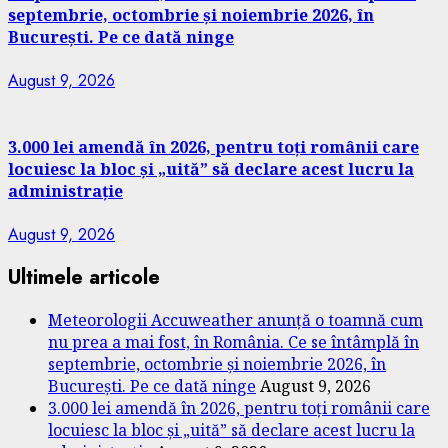
septembrie, octombrie și noiembrie 2026, în
București. Pe ce dată ninge
August 9, 2026
3.000 lei amendă în 2026, pentru toți românii care
locuiesc la bloc și „uită” să declare acest lucru la
administrație
August 9, 2026
Ultimele articole
Meteorologii Accuweather anunță o toamnă cum
nu prea a mai fost, în România. Ce se întâmplă în
septembrie, octombrie și noiembrie 2026, în
București. Pe ce dată ninge
August 9, 2026
3.000 lei amendă în 2026, pentru toți românii care
locuiesc la bloc și „uită” să declare acest lucru la