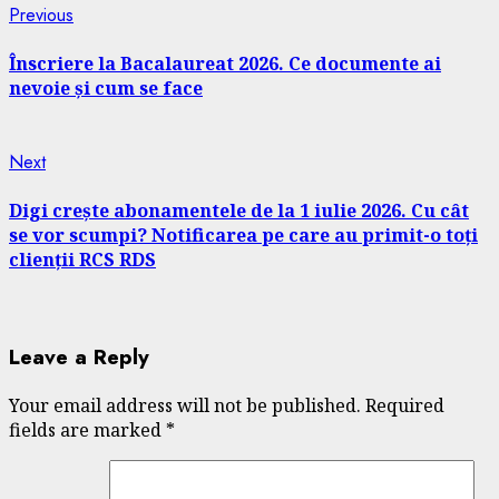
Continue
Previous
Previous
post:
Reading
Înscriere la Bacalaureat 2026. Ce documente ai
nevoie și cum se face
Next
Next
post:
Digi crește abonamentele de la 1 iulie 2026. Cu cât
se vor scumpi? Notificarea pe care au primit-o toți
clienții RCS RDS
Leave a Reply
Your email address will not be published.
Required
fields are marked
*