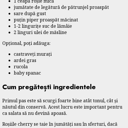
1 ceapă roșie mică
jumătate de legătură de pătrunjel proaspăt
sare după gust
puțin piper proaspăt măcinat
1-2 lingurițe suc de lămâie
2 linguri ulei de măsline
Opțional, poți adăuga:
castraveți murați
ardei gras
rucola
baby spanac
Cum pregătești ingredientele
Primul pas este să scurgi foarte bine atât tonul, cât și
năutul din conservă. Acest lucru este important pentru
ca salata să nu devină apoasă.
Roșiile cherry se taie în jumătăți sau în sferturi, dacă