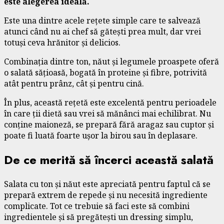
este alegerea ideală.
Este una dintre acele rețete simple care te salvează
atunci când nu ai chef să gătești prea mult, dar vrei
totuși ceva hrănitor și delicios.
Combinația dintre ton, năut și legumele proaspete oferă
o salată sățioasă, bogată în proteine și fibre, potrivită
atât pentru prânz, cât și pentru cină.
În plus, această rețetă este excelentă pentru perioadele
în care ții dietă sau vrei să mănânci mai echilibrat. Nu
conține maioneză, se prepară fără aragaz sau cuptor și
poate fi luată foarte ușor la birou sau în deplasare.
De ce merită să încerci această salată
Salata cu ton și năut este apreciată pentru faptul că se
prepară extrem de repede și nu necesită ingrediente
complicate. Tot ce trebuie să faci este să combini
ingredientele și să pregătești un dressing simplu,