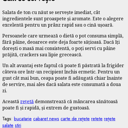
Salata de ton cu năut se servește imediat, cât
ingredientele sunt proaspete și aromate. Este o alegere
excelentă pentru un prânz rapid sau o cină ușoară.
Persoanele care urmează o dietă o pot consuma simplă,
fără pâine, deoarece este deja foarte sățioasă. Dacă îți
dorești o masă mai consistentă, o poți servi cu pâine
prăjită, crackers sau lipie grecească.
Un alt avantaj este faptul că poate fi păstrată la frigider
câteva ore într-un recipient închis ermetic. Pentru un
gust cât mai bun, ceapa poate fi adăugată chiar înainte
de servire, mai ales dacă salata este consumată a doua
zi.
Această
rețetă
demonstrează că mâncarea sănătoasă
poate fi și rapidă, și extrem de gustoasă.
Tags:
bucatarie
cabaret news
carte de rețete
retete
rețete
salate
stiri