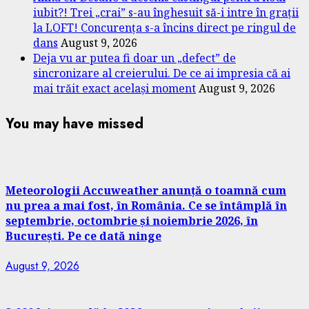
iubit?! Trei „crai” s-au înghesuit să-i intre în grații
la LOFT! Concurența s-a încins direct pe ringul de
dans
August 9, 2026
Deja vu ar putea fi doar un „defect” de
sincronizare al creierului. De ce ai impresia că ai
mai trăit exact același moment
August 9, 2026
You may have missed
Meteorologii Accuweather anunță o toamnă cum
nu prea a mai fost, în România. Ce se întâmplă în
septembrie, octombrie și noiembrie 2026, în
București. Pe ce dată ninge
August 9, 2026