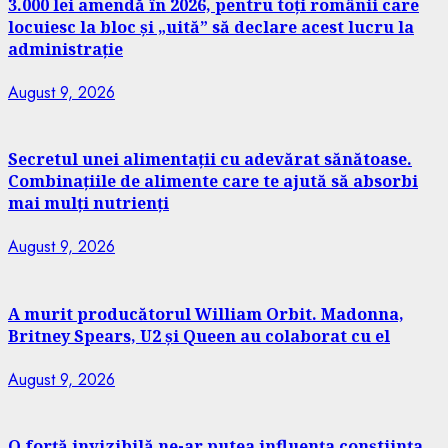
3.000 lei amendă în 2026, pentru toți românii care
locuiesc la bloc și „uită” să declare acest lucru la
administrație
August 9, 2026
Secretul unei alimentații cu adevărat sănătoase.
Combinațiile de alimente care te ajută să absorbi
mai mulți nutrienți
August 9, 2026
A murit producătorul William Orbit. Madonna,
Britney Spears, U2 și Queen au colaborat cu el
August 9, 2026
O forță invizibilă ne-ar putea influența conștiința