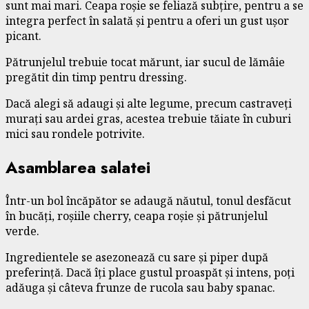
sunt mai mari. Ceapa roșie se feliază subțire, pentru a se
integra perfect în salată și pentru a oferi un gust ușor
picant.
Pătrunjelul trebuie tocat mărunt, iar sucul de lămâie
pregătit din timp pentru dressing.
Dacă alegi să adaugi și alte legume, precum castraveți
murați sau ardei gras, acestea trebuie tăiate în cuburi
mici sau rondele potrivite.
Asamblarea salatei
Într-un bol încăpător se adaugă năutul, tonul desfăcut
în bucăți, roșiile cherry, ceapa roșie și pătrunjelul
verde.
Ingredientele se asezonează cu sare și piper după
preferință. Dacă îți place gustul proaspăt și intens, poți
adăuga și câteva frunze de rucola sau baby spanac.