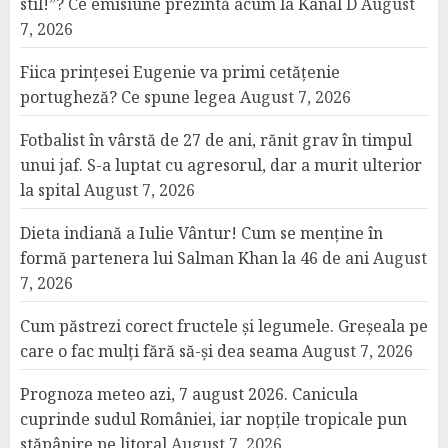
stil!”? Ce emisiune prezintă acum la Kanal D
August
7, 2026
Fiica prințesei Eugenie va primi cetățenie
portugheză? Ce spune legea
August 7, 2026
Fotbalist în vârstă de 27 de ani, rănit grav în timpul
unui jaf. S-a luptat cu agresorul, dar a murit ulterior
la spital
August 7, 2026
Dieta indiană a Iulie Vântur! Cum se menține în
formă partenera lui Salman Khan la 46 de ani
August
7, 2026
Cum păstrezi corect fructele și legumele. Greșeala pe
care o fac mulți fără să-și dea seama
August 7, 2026
Prognoza meteo azi, 7 august 2026. Canicula
cuprinde sudul României, iar nopțile tropicale pun
stăpânire pe litoral
August 7, 2026