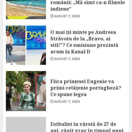
românii: „Mă simt ca-n filmele
indiene”
AUGUST 7, 2026
O mai ții minte pe Andreea
Străvoiu de la „Bravo, ai
stil!”? Ce emisiune prezintă
acum la Kanal D
AUGUST 7, 2026
Fiica prințesei Eugenie va
primi cetățenie portugheză?
Ce spune legea
AUGUST 7, 2026
Fotbalist în vârstă de 27 de
ani, rănit grav în timpul unui