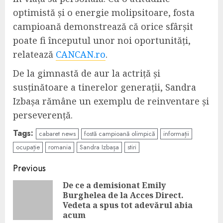
optimistă și o energie molipsitoare, fosta
campioană demonstrează că orice sfârșit
poate fi începutul unor noi oportunități,
relatează
CANCAN.ro
.
De la gimnastă de aur la actriță și
susținătoare a tinerelor generații, Sandra
Izbașa rămâne un exemplu de reinventare și
perseverență.
Tags:
cabaret news
fostă campioană olimpică
informații
ocupație
romania
Sandra Izbașa
stiri
Continue
Previous
Reading
De ce a demisionat Emily
Burghelea de la Acces Direct.
Pre
Vedeta a spus tot adevărul abia
pos
acum