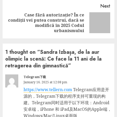
Next
Case fără autorizație? În ce
condiții vei putea construi, dacă se
Next
modifică în 2025 Codul
post:
urbanismului
1 thought on “
Sandra Izbașa, de la aur
olimpic la scenă: Ce face la 11 ani de la
retragerea din gimnastică
”
Telegram下载
January 16, 2025 at 12:08 pm
https://www.tellern.com
Telegram应用是开
源的，Telegram下载的程序支持可重现的构
建。Telegram同时适用于以下环境：Android
安卓端，iPhone 和 iPad及MacOS的Apple端，
Windows/Mac/Linux桌面版