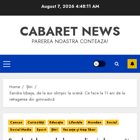
Skip
August 7, 2026
4:48:11 AM
to
content
CABARET NEWS
PAREREA NOASTRA CONTEAZA!
Primary
Menu
Home
Știri
Sandra Izbașa, de la aur olimpic la scenă: Ce face la 11 ani de la
retragerea din gimnastică
Cancan
Curiozități
Educație
Lifestyle
Monden
Social
Social Media
Sport
Știri
Vacanțe și timp liber