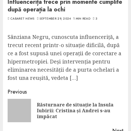
Influencerița trece prin momente cumplite
după operația la ochi
CABARET NEWS
SEPTEMBER 29, 2024
1 MIN READ
3
Sânziana Negru, cunoscuta influenceriță, a
trecut recent printr-o situație dificilă, după
ce a fost supusă unei operații de corectare a
hipermetropiei. Deși intervenția pentru
eliminarea necesității de a purta ochelari a
fost una reușită, vedeta […]
Continue
Previous
Reading
Răsturnare de situație la Insula
Pre
Iubirii: Cristina și Andrei s-au
pos
împăcat
Next