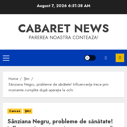
Skip
August 7, 2026
6:51:38 AM
to
content
CABARET NEWS
PAREREA NOASTRA CONTEAZA!
Primary
Menu
Home
Știri
Sânziana Negru, probleme de sănătate! Influencerița trece prin
momente cumplite după operația la ochi
Cancan
Știri
Sânziana Negru, probleme de sănătate!