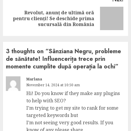
Revolut, anunț de ultimă oră
Next
pentru clienți! Se deschide prima
post:
sucursală din România
3 thoughts on “
Sânziana Negru, probleme
de sănătate! Influencerița trece prin
momente cumplite după operația la ochi
”
Marlana
November 14, 2024 at 10:50 am
Hi! Do you know if they make any plugins
to help with SEO?
I’m trying to get my site to rank for some
targeted keywords but
I’m not seeing very good results. If you
know of any please share.