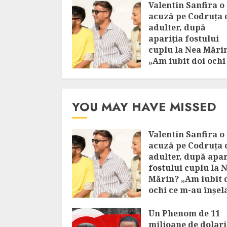
Valentin Sanfira o
acuză pe Codruța 
adulter, după
apariția fostului
cuplu la Nea Mări
„Am iubit doi ochi
m-au înșelat!”
AUGUST 6, 2026
YOU MAY HAVE MISSED
Valentin Sanfira o
acuză pe Codruța 
adulter, după apar
fostului cuplu la 
Mărin? „Am iubit 
ochi ce m-au înșel
AUGUST 6, 2026
Un Phenom de 11
milioane de dolari