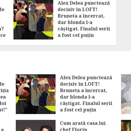
Alex Delea punctează
de
decisiv în LOFT!
Bruneta a încercat,
dar blonda l-a
n?
câștigat. Finalul serii
 ce
a fost cel puțin
interesant
AUGUST 6, 2026
Alex Delea punctează
de
decisiv în LOFT!
iția
Bruneta a încercat,
Nea
dar blonda l-a
doi
câștigat. Finalul serii
at!”
a fost cel puțin
interesant
Cum arată casa lui
AUGUST 6, 2026
 a
chef Florin