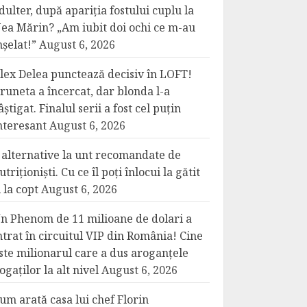
dulter, după apariția fostului cuplu la
ea Mărin? „Am iubit doi ochi ce m-au
nșelat!”
August 6, 2026
lex Delea punctează decisiv în LOFT!
runeta a încercat, dar blonda l-a
âștigat. Finalul serii a fost cel puțin
nteresant
August 6, 2026
 alternative la unt recomandate de
utriționiști. Cu ce îl poți înlocui la gătit
i la copt
August 6, 2026
n Phenom de 11 milioane de dolari a
ntrat în circuitul VIP din România! Cine
ste milionarul care a dus aroganțele
ogaților la alt nivel
August 6, 2026
um arată casa lui chef Florin