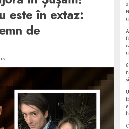
a
 este în extaz:
N
î
semn de
A
B
c
i
EAD
6
n
ș
U
i
e
b
C