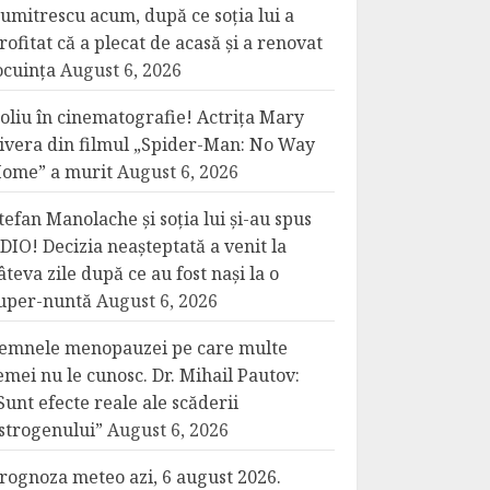
umitrescu acum, după ce soția lui a
rofitat că a plecat de acasă și a renovat
ocuința
August 6, 2026
oliu în cinematografie! Actrița Mary
ivera din filmul „Spider-Man: No Way
ome” a murit
August 6, 2026
tefan Manolache și soția lui și-au spus
DIO! Decizia neașteptată a venit la
âteva zile după ce au fost nași la o
uper-nuntă
August 6, 2026
emnele menopauzei pe care multe
emei nu le cunosc. Dr. Mihail Pautov:
Sunt efecte reale ale scăderii
strogenului”
August 6, 2026
rognoza meteo azi, 6 august 2026.