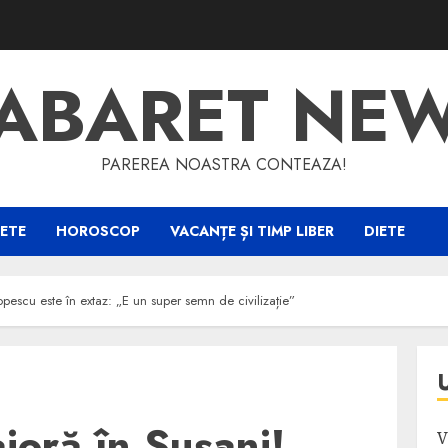
ABARET NE
PAREREA NOASTRA CONTEAZA!
ETE
HOROSCOP
VACANȚE ȘI TIMP LIBER
DIETE
escu este în extaz: „E un super semn de civilizație”
oră în Șușani!
V