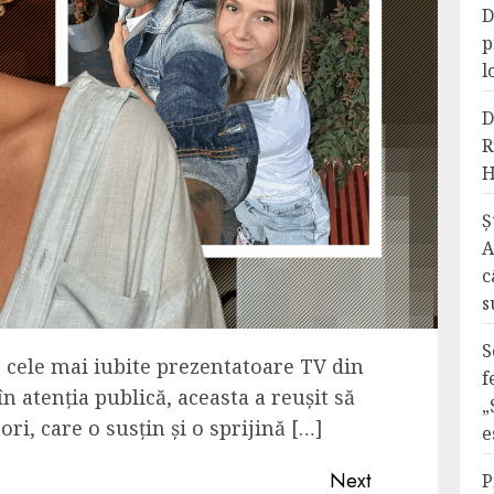
D
p
l
D
R
H
Ș
A
c
s
S
 cele mai iubite prezentatoare TV din
f
în atenția publică, aceasta a reușit să
„
ri, care o susțin și o sprijină […]
e
Next
P