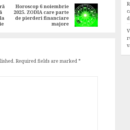
R
ră
Horoscop 6 noiembrie
c
ă
2025. ZODIA care parte
Previous
Next
la
de pierderi financiare
d
post:
post:
ie
majore
V
r
v
lished.
Required fields are marked
*