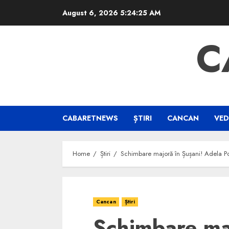
Skip
August 6, 2026
5:24:26 AM
to
content
C
CABARETNEWS
ȘTIRI
CANCAN
VED
Home
Știri
Schimbare majoră în Șușani! Adela Pop
Cancan
Știri
Schimbare maj