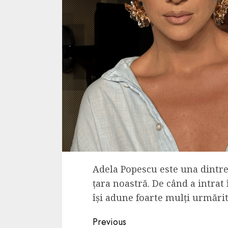
Adela Popescu este una dintre
țara noastră. De când a intrat 
își adune foarte mulți urmărito
Continue
Previous