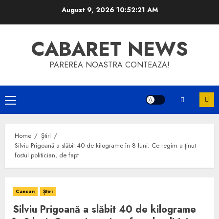
Skip
August 9, 2026
10:52:21 AM
to
content
CABARET NEWS
PAREREA NOASTRA CONTEAZA!
Primary
Menu
Home
Știri
Silviu Prigoană a slăbit 40 de kilograme în 8 luni. Ce regim a ținut
fostul politician, de fapt
Cancan
Știri
Silviu Prigoană a slăbit 40 de kilograme