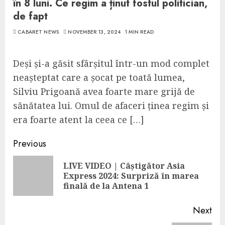
în 8 luni. Ce regim a ținut fostul politician,
de fapt
CABARET NEWS
NOVEMBER 13, 2024
1 MIN READ
Deși și-a găsit sfârșitul într-un mod complet
neașteptat care a șocat pe toată lumea,
Silviu Prigoană avea foarte mare grijă de
sănătatea lui. Omul de afaceri ținea regim și
era foarte atent la ceea ce […]
Continue
Previous
Reading
LIVE VIDEO | Câștigător Asia
Pre
Express 2024: Surpriză în marea
pos
finală de la Antena 1
Next