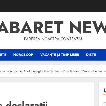
ABARET NE
PAREREA NOASTRA CONTEAZA!
ETE
HOROSCOP
VACANȚE ȘI TIMP LIBER
DIETE
a cu Livia Eftimie. Artistul neagă că l-ar fi ”tradus” pe Bordea: ”Nu am fost eu cel
 declarații
F