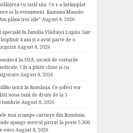
ntâlnirea cu tatăl său. Ce s-a întâmplat
ntre ei la eveniment. Ramona Manole:
Am plâns trei zile”
August 8, 2026
i specială în familia Vlăduței Lupău. Iair
 împlinit 4 ani și a avut parte de o
urpriză
August 8, 2026
omâncă în SUA, șocată de costurile
edicale. Cât a plătit chiar și cu
sigurare
August 8, 2026
ollRo intră în România. Ce șoferi vor
lăti noua taxă de drum de la 1
ctombrie
August 8, 2026
ele mai scumpe cartiere din România.
nde ajunge metrul pătrat la peste 5.300
e euro
August 8, 2026