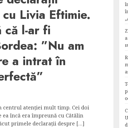
î
 cu Livia Eftimie.
î
„
că l-ar fi
Z
a
Bordea: ”Nu am
s
re a intrat în
R
m
erfectă”
a
T
p
o
în centrul atenției mult timp. Cei doi
C
ce ea încă era împreună cu Cătălin
U
ăcut primele declarații despre […]
d