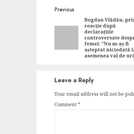
Continue
Previous
Reading
Bogdan Vlădău, pr
reacție după
declarațiile
controversate desp
femei: ”Nu m-aș fi
așteptat niciodată l
asemenea val de ur
Leave a Reply
Your email address will not be pub
Comment
*