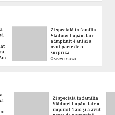
la
Zi specială în familia
pă
Vlăduței Lupău. Iair
a împlinit 4 ani și a
lat
avut parte de o
nt.
surpriză
„Am
AUGUST 8, 2026
la
Zi specială în familia
pă
Vlăduței Lupău. Iair a
împlinit 4 ani și a avut
lat