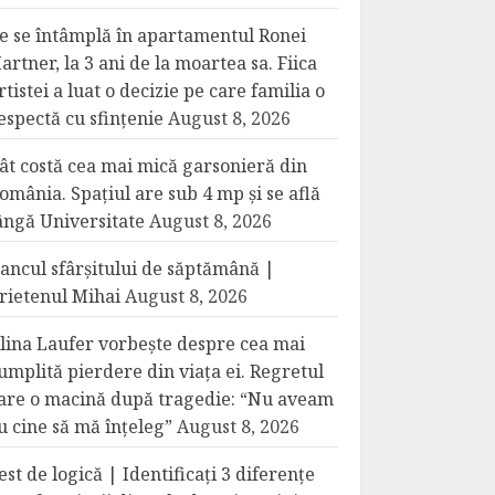
e se întâmplă în apartamentul Ronei
artner, la 3 ani de la moartea sa. Fiica
rtistei a luat o decizie pe care familia o
espectă cu sfințenie
August 8, 2026
ât costă cea mai mică garsonieră din
omânia. Spațiul are sub 4 mp și se află
ângă Universitate
August 8, 2026
ancul sfârșitului de săptămână |
rietenul Mihai
August 8, 2026
lina Laufer vorbește despre cea mai
umplită pierdere din viața ei. Regretul
are o macină după tragedie: “Nu aveam
u cine să mă înțeleg”
August 8, 2026
est de logică | Identificați 3 diferențe