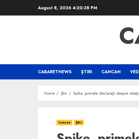
Skip
August 8, 2026
4:20:39 PM
to
content
C
CABARETNEWS
ȘTIRI
CANCAN
VED
Home
Știri
Spike, primele declarații despre relați
Cancan
Știri
Spike, primele