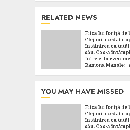
RELATED NEWS
Fiica lui Ioniță de 
Clejani a cedat du
întâlnirea cu tatăl
său. Ce s-a întâmp
între ei la evenime
Ramona Manole: 
plâns trei zile”
AUGUST 8, 2026
YOU MAY HAVE MISSED
Fiica lui Ioniță de 
Clejani a cedat du
întâlnirea cu tatăl
său. Ce s-a întâmp