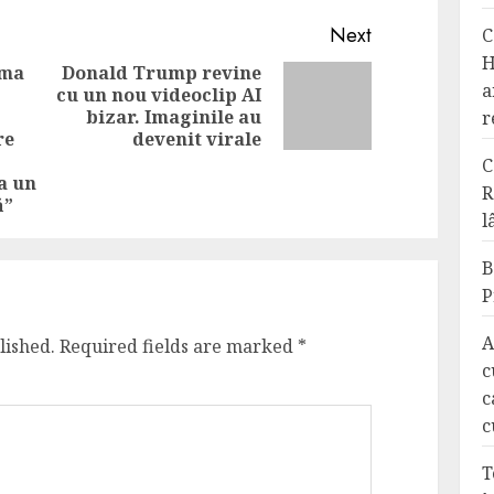
Next
C
H
ima
Donald Trump revine
a
cu un nou videoclip AI
Next
bizar. Imaginile au
r
post:
Previous
re
devenit virale
post:
C
a un
R
ă”
l
B
P
A
lished.
Required fields are marked
*
c
c
c
T