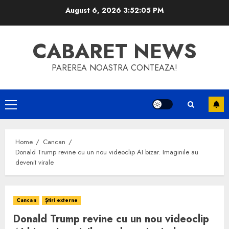
Skip
August 6, 2026
3:52:05 PM
to
content
CABARET NEWS
PAREREA NOASTRA CONTEAZA!
Primary
Menu
Home
Cancan
Donald Trump revine cu un nou videoclip AI bizar. Imaginile au
devenit virale
Cancan
Știri externe
Donald Trump revine cu un nou videoclip