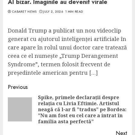
AI bizar. Imaginile au devenit virale
CABARET NEWS
JULY 2, 2026
1 MIN READ
Donald Trump a publicat un nou videoclip
generat cu ajutorul inteligenței artificiale în
care apare în rolul unui doctor care tratează
ceea ce el numește „Trump Derangement
Syndrome”, termen folosit frecvent de
președintele american pentru […]
Continue
Previous
Reading
Spike, primele declarații despre
relația cu Livia Eftimie. Artistul
Pre
neagă că l-ar fi ”tradus” pe Bordea:
pos
”Nu am fost eu cel care a intrat în
familia asta perfectă”
Next